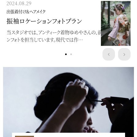
2024.08.29
2018.11.28
出張着付け＆ヘアメイク
出張着付け＆ヘアメイク
振袖ロケーションフォトプラン
曽祖母の色打掛で
当スタジオでは、アンティーク着物ゆめやさんの、前撮りロケーショ
ンフォトを担当しています。現代では作…
ひいおばあちゃまの色打掛を披露宴でお召しになりたいとのご
依頼を頂き、着付けにお伺い致しました。会場…
Service