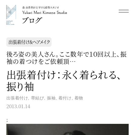
森 由香利が主宰する着物スタジオ
メニュー
Yukari Mori Kimono Studio
Yukari Mori Kimono Studio
出張着付け＆ヘアメイク
後ろ姿の美人さん。ここ数年で１０回以上、振
袖の着つけをご依頼頂…
出張着付け：永く着られる、
振り袖
出張着付け
,
帯結び
,
振袖
,
着付け
,
着物
2013.01.14
;