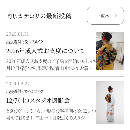
同じカテゴリの最新投稿
一覧へ
2025.01.31
2024.08.29
出張着付け＆ヘアメイク
出張着付け＆ヘアメイク
2026年成人式お支度について
2025.1.13（祝）成人式のお支度
について
2026年成人式お支度のご予約を開始いたします。2026年は、1
月12日（祝）です。限定3名、青山サロンでお着…
来年度の成人式は、初の青山サロンでのお支度を承ります。限定
3名様を予定しております。着付けは、森由香…
2024.09.27
2019.01.16
出張着付け＆ヘアメイク
出張着付け＆ヘアメイク
12/7（土）スタジオ撮影会
成人の日2019
ときおり行っている、一般のお客様向けを、12月恒例にしたいと
考えております。青山一丁目駅近くのスタジ…
こちらのお嬢さんは、成人式当日と前撮り両方をお手伝いさせて
頂きました。すっきりとした柄付の振袖に、…