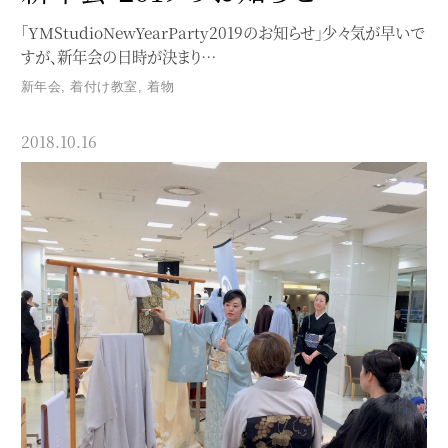
「YMStudioNewYearParty2019のお知らせ」少々気が早いで
すが、新年会の日時が決まり…
新年会
,
着付け教室
,
着物
2018.10.16