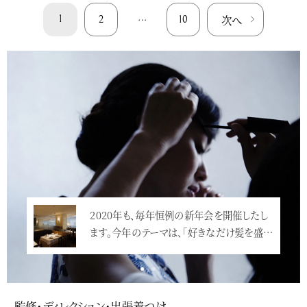
次へ
1
…
2
10
Service
YMSTUDIONewYearPartyでした。素敵
なレストランは、紀尾井町テラス3Fにある”イ
ンカン…<
監修・ディレクション・出張着つけ