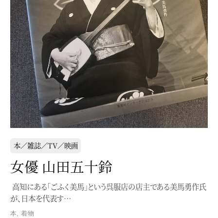
本／雑誌／TV／映画
女優 山田五十鈴
高知にある「ごふく美馬」という呉服店の店主である美馬勇作氏
が、日本を代表す…
本
,
着物