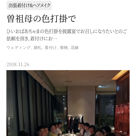
出張着付け＆ヘアメイク
曽祖母の色打掛で
ひいおばあちゃまの色打掛を披露宴でお召しになりたいとのご
依頼を頂き、着付けにお…
ウェディング
,
婚礼
,
着付け
,
着物
,
花嫁
2018.11.26