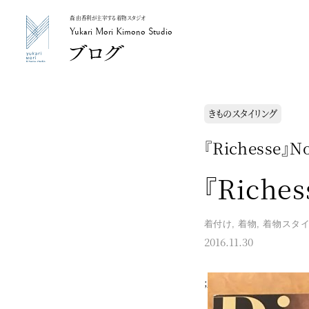
森 由香利が主宰する着物スタジオ
Yukari Mori Kimono Studio
Yukari Mori Kimono Studio
きものスタイリング
『Richess
『Riches
着付け
,
着物
,
着物スタ
2016.11.30
;