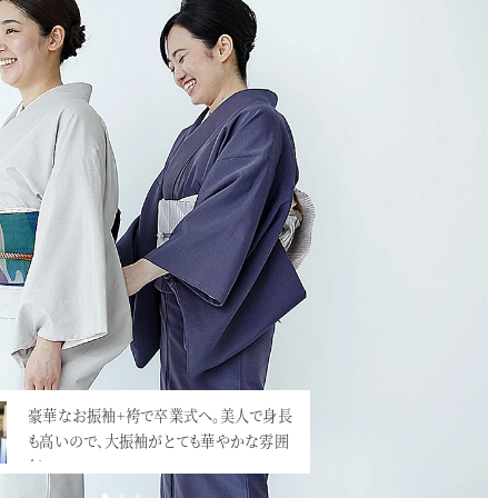
豪華なお振袖+袴で卒業式へ。美人で身長
小学校の卒業式での袴、増えていますね。
も高いので、大振袖がとても華やかな雰囲
震災直後にとても流行ったのですが、映画
気。…<
「…<