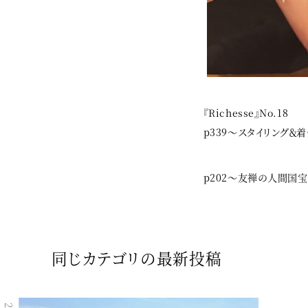
『Richesse』No.18
p339〜スタイリング＆
p202〜友禅の人間国
同じカテゴリの最新投稿