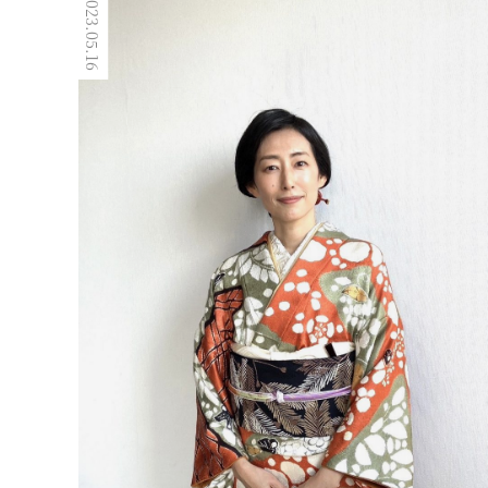
2023.05.16
2023.02.12
きものスタイリング
最上級の品と艶！和美人メイクが
公開
小田切ヒロさんのHIROBEAUTYCHANNELで着物メイク