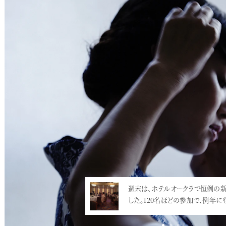
週末は、ホテルオークラで恒例の
「YMStudioNewYearPar
した。120名ほどの参加で、例年に
せ」少々気が早いですが、
…<
決まり…<