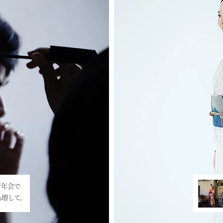
新年会で
ty2019のお知ら
も増して、
新年会の日時が