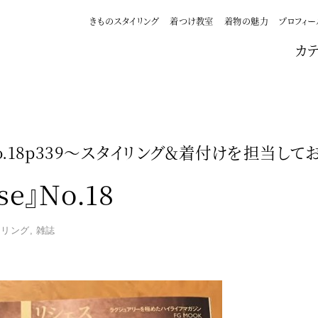
きものスタイリング
着つけ教室
着物の魅力
プロフィー
カ
e』No.18p339〜スタイリング＆着付けを担当して
se』No.18
イリング
,
雑誌