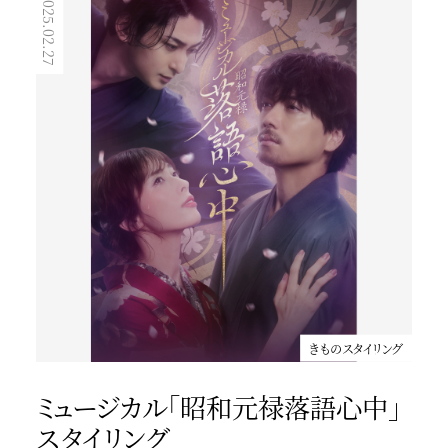
2025.02.27
2023.03.19
きものスタイリング
ニベア花王UV TVCM
田中みな実さんが浴衣をお召しの新CMが公開になりました
きものスタイリング
ミュージカル「昭和元禄落語心中」
スタイリング