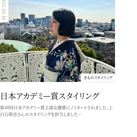
2025.03.18
2023.04.16
きものスタイリング
日本アカデミー賞スタイリング
第48回日本アカデミー賞主演女優賞にノミネートされました、上
白石萌音さんのスタイリングを担当しました…
きものスタイリング