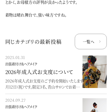
とかく、お母様方の評判が良かったようです。
着物は晴れ舞台で、強い味方ですね。
同じカテゴリの最新投稿
一覧へ
2025.01.31
2024.08.29
出張着付け＆ヘアメイク
出張着付け＆ヘアメイク
2026年成人式お支度について
2025.1.13（祝）成人式のお支度
について
2026年成人式お支度のご予約を開始いたします。2026年は、1
月12日（祝）です。限定3名、青山サロンでお着…
来年度の成人式は、初の青山サロンでのお支度を承ります。限定
3名様を予定しております。着付けは、森由香…
2024.09.27
2019.01.16
出張着付け＆ヘアメイク