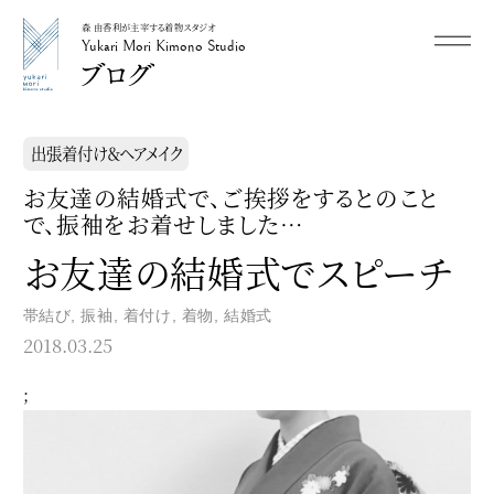
森 由香利が主宰する着物スタジオ
メニュー
Yukari Mori Kimono Studio
Yukari Mori Kimono Studio
出張着付け＆ヘアメイク
お友達の結婚式で、ご挨拶をするとのこと
で、振袖をお着せしました…
お友達の結婚式でスピーチ
帯結び
,
振袖
,
着付け
,
着物
,
結婚式
2018.03.25
;