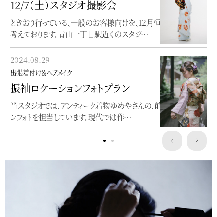
出張着付け＆ヘアメイク
12/7（土）スタジオ撮影会
成人の日2019
ときおり行っている、一般のお客様向けを、12月恒例にしたいと
考えております。青山一丁目駅近くのスタジ…
こちらのお嬢さんは、成人式当日と前撮り両方をお手伝いさせて
頂きました。すっきりとした柄付の振袖に、…
2024.08.29
2018.11.28
出張着付け＆ヘアメイク
出張着付け＆ヘアメイク
振袖ロケーションフォトプラン
曽祖母の色打掛で
当スタジオでは、アンティーク着物ゆめやさんの、前撮りロケーショ
ンフォトを担当しています。現代では作…
ひいおばあちゃまの色打掛を披露宴でお召しになりたいとのご
依頼を頂き、着付けにお伺い致しました。会場…
Service