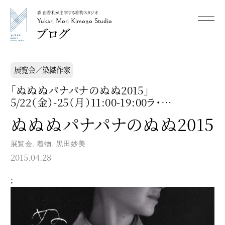
森 由香利が主宰する着物スタジオ
メニュー
Yukari Mori Kimono Studio
Yukari Mori Kimono Studio
展覧会／染織作家
「ぬぬぬパナパナのぬぬ2015」
5/22（金）-25（月）11:00-19:00ラ・…
ぬぬぬパナパナのぬぬ2015
展覧会
,
着物
,
黒田妙美
2015.04.28
;