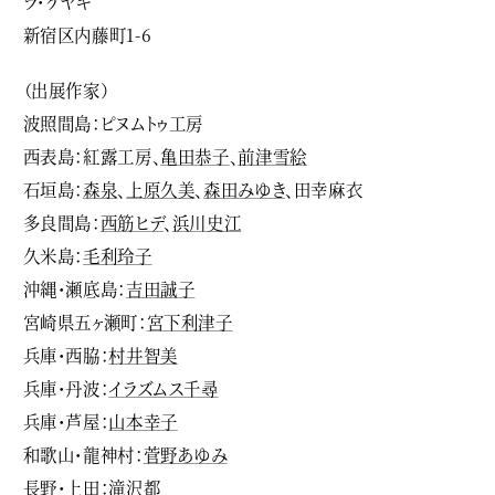
ラ・ケヤキ
新宿区内藤町1-6
（出展作家）
波照間島：ピヌムトゥ工房
西表島：紅露工房、
亀田恭子
、
前津雪絵
石垣島：
森泉
、
上原久美
、
森田みゆき
、田幸麻衣
多良間島：
西筋ヒデ
、
浜川史江
久米島：
毛利玲子
沖縄・瀬底島：
吉田誠子
宮崎県五ヶ瀬町：
宮下利津子
兵庫・西脇：
村井智美
兵庫・丹波：
イラズムス千尋
兵庫・芦屋：
山本幸子
和歌山・龍神村：
菅野あゆみ
長野・上田：
滝沢都