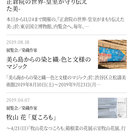
正倉院の世界-皇室が守り伝え
「洛風林展-喫茶去-」
た美-
【3/21-23】「洛風林展-喫茶去-」@京都時代を超え、魅力溢れる
本日から11/24まで開催の、『正倉院の世界-皇室がまもり伝えた
帯を創り続ける、工芸帯地洛風林(らくふうり…
美-』於:東京国立博物館、内覧会へ。毎年、…
2018.07.31
2019.08.18
展覧会／染織作家
展覧会／染織作家
琉球 -美の宝庫-
美ら島からの染と織-色と文様の
現在、サントリー美術館で開催中の「琉球ー美の宝庫ー」。紅型を
マジック
はじめとする琉球の染織品や、王家の…
「美ら海からの染と織─色と文様のマジック」於：渋谷区立松濤美
術館2019年8月10日(土)～2019年9月23日(月…
2018.07.29
展覧会／染織作家
2019.04.07
ゆかた浴衣YUKATA
展覧会／染織作家
現在島根県立石見美術館にて行われている、「ゆかた浴衣
牧山 花 「夏ころも」
YUKATA-すずしさのデザイン、いまむかし」展（〜9/…
〜4/21（日）「牧山花なつころも」箱根菜の花展示室牧山花展、行