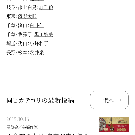
岐阜・郡上白鳥：
原千絵
東京：
濱野太郎
千葉・流山：
白井仁
千葉・我孫子：
黒田妙美
埼玉・狭山：
小峰和子
長野・松本：永井泉
同じカテゴリの最新投稿
一覧へ
2019.10.15
2019.03.10
展覧会／染織作家
展覧会／染織作家