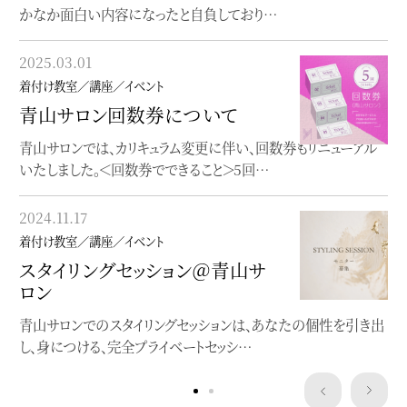
かなか面白い内容になったと自負しており…
る、着物の楽しみ方入門着付け（実技）を学…
2025.03.01
2023.06.19
着付け教室／講座／イベント
着付け教室／講座／イベント
青山サロン回数券について
オンラインレッスン
青山サロンでは、カリキュラム変更に伴い、回数券もリニューアル
オンラインで完結する着物着付け教室
いたしました。＜回数券でできること＞5回…
2023.05.22
2024.11.17
着付け教室／講座／イベント
着付け教室／講座／イベント
”浴衣にぴったり”洒落水引ワー
スタイリングセッション＠青山サ
クショップ
ロン
クレマチスの簪作りWSを開催します
青山サロンでのスタイリングセッションは、あなたの個性を引き出
し、身につける、完全プライベートセッシ…