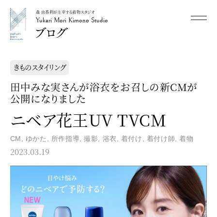
森 由香利が主宰する着物スタジオ
メニュー
Yukari Mori Kimono Studio
Yukari Mori Kimono Studio
きものスタイリング
田中みな実さんが浴衣をお召しの新CMが
公開になりました
ニベア花王UV TVCM
CM
,
ゆかた
,
所作指導
,
撮影
,
浴衣
,
着付け
,
着付け師
,
着物
2023.03.19