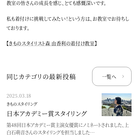
教室の皆さんの成長を感じ、とても感慨深いです。
私も着付けに挑戦してみたい！という方は、お教室でお待ちし
ております。
【
きものスタイリスト森 由香利の着付け教室
】
同じカテゴリの最新投稿
一覧へ
2025.03.18
2023.04.16
きものスタイリング
きものスタイリング
日本アカデミー賞スタイリング
「おとなの浴衣、はじめます」
第48回日本アカデミー賞主演女優賞にノミネートされました、上
お手伝いした山崎陽子さんのゆかた本が発売になりました
白石萌音さんのスタイリングを担当しました…