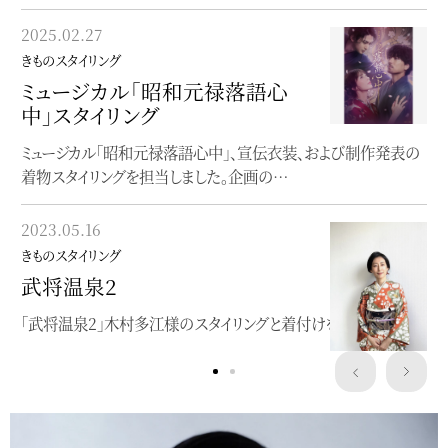
2023.03.19
2025.02.27
きものスタイリング
きものスタイリング
ニベア花王UV TVCM
ミュージカル「昭和元禄落語心
田中みな実さんが浴衣をお召しの新CMが公開になりました
中」スタイリング
ミュージカル「昭和元禄落語心中」、宣伝衣装、および制作発表の
2023.02.12
着物スタイリングを担当しました。企画の…
きものスタイリング
最上級の品と艶！和美人メイク
2023.05.16
が公開
きものスタイリング
小田切ヒロさんのHIROBEAUTYCHANNELで着物メイク
武将温泉2
「武将温泉2」木村多江様のスタイリングと着付けを担当。
Service