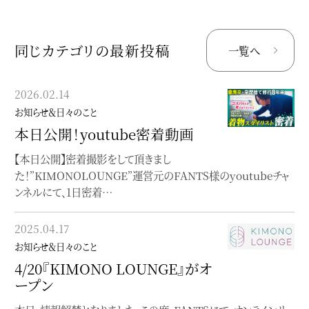
同じカテゴリの最新投稿
一覧へ
2026.02.14
2023.02.07
お知らせ＆日々のこと
お知らせ＆日々のこと
本日公開！youtube密着動画
Instagramのご案内
【本日公開】密着撮影をして頂きまし
最新情報はInstagramに掲載しています
た！”KIMONOLOUNGE”運営元のFANTS様のyoutubeチャ
ンネルにて、1日密着…
2023.01.31
お知らせ＆日々のこと
2025.04.17
ポートフォリオを移転
お知らせ＆日々のこと
作品やお仕事のポートフォリオをfolioへ
4/20『KIMONO LOUNGE』がオ
ープン
2023.01.10