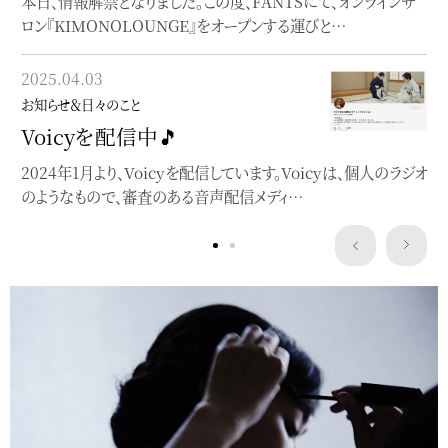
本日、情報解禁となりました。この度、FANTSにて、オンラインサ
お知らせ＆日々のこと
ロン『KIMONOLOUNGE』をオープンする運びと…
note始めました
blogとは違った角度でnoteを書いています
2025.04.03
お知らせ＆日々のこと
Voicyを配信中🎵
2024年1月より、Voicyを配信しています。Voicyは、個人のラジオ
のようなもので、審査のある音声配信メディ…
Service