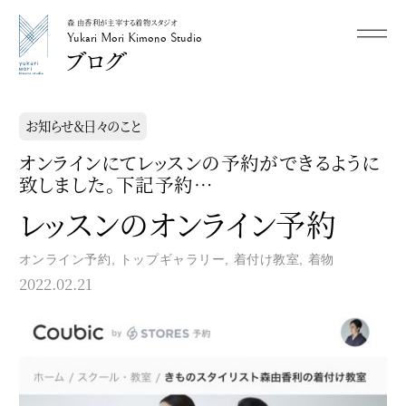
森 由香利が主宰する着物スタジオ
メニュー
Yukari Mori Kimono Studio
Yukari Mori Kimono Studio
お知らせ＆日々のこと
オンラインにてレッスンの予約ができるように
致しました。下記予約…
レッスンのオンライン予約
オンライン予約
,
トップギャラリー
,
着付け教室
,
着物
2022.02.21