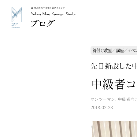
森 由香利が主宰する着物スタジオ
Yukari Mori Kimono Studio
Yukari Mori Kimono Studio
着付け教室／講座／イベ
先日新設した中
中級者コ
マンツーマン
,
中級者向
2018.02.23
;