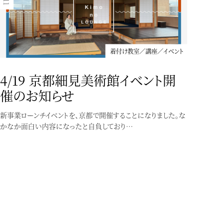
着付け教室／講座／イベント
4/19 京都細見美術館イベント開
催のお知らせ
新事業ローンチイベントを、京都で開催することになりました。な
かなか面白い内容になったと自負しており…
着付け教室／講座／イベント
個性にふれる、着物の楽しみ方入
門
〜どこから始めて良いか分からない貴方へ〜【座学】個性にふ
れる、着物の楽しみ方入門着付け（実技）を学…