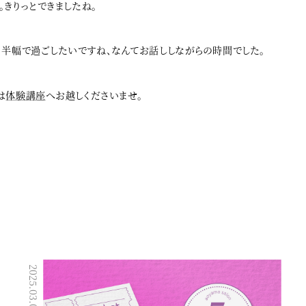
。きりっとできましたね。
、半幅で過ごしたいですね、なんてお話ししながらの時間でした。
は
体験講座
へお越しくださいませ。
2025.03.01
2023.06.19
着付け教室／講座／イベント