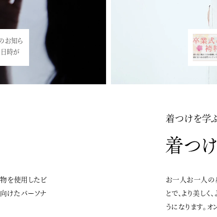
知ら
アネック
が
た…<
着つけを学
着物を使用したビ
お一人お一人の
に向けたパーソナ
とで、より美しく
うになります。オ