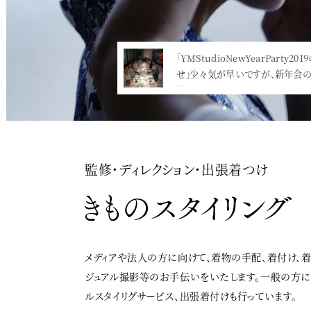
「YMStudioNewYearParty2019のお
2015年の新年会は、コンラッド東京
せ」少々気が早いですが、新年会の日時
ス＠汐留でした。ダークな落ち着い
決まり…<
監修・ディレクション・出張着つけ
メディアや法人の方に向けて、着物の手配、着付け、
ジュアル撮影等のお手伝いをいたします。一般の方
ルスタイリグサービス、出張着付けも行っています。