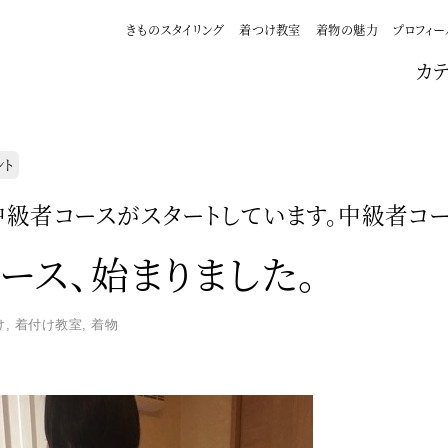
きものスタイリング
着つけ教室
着物の魅力
プロフィー
カ
ント
級者コースがスタートしています。中級者コ
ース、始まりました。
け
,
着付け教室
,
着物