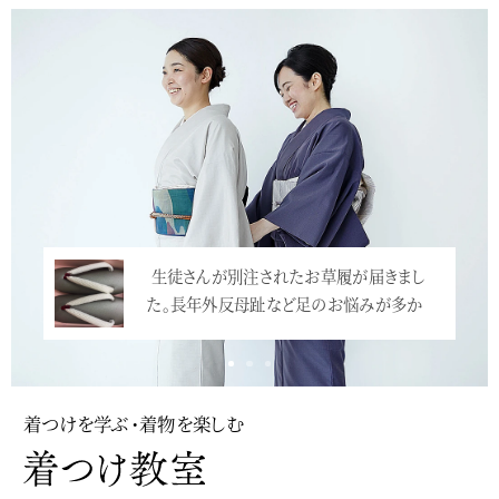
生徒さんが別注されたお草履が届きまし
豪華なお振袖+袴で卒業式へ。美人で身長も
た。長年外反母趾など足のお悩みが多か
高いので、大振袖がとても華やかな雰囲気。
っ…<
…<
着つけを学ぶ・着物を楽しむ