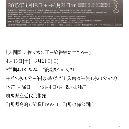
『人間国宝 佐々木苑子―絵絣紬に生きる―』
4月18日[土]－6月21日[日]
*前期4/18-5/24 *後期5/26-6/21
午前9時30分－午後5時（ただし入館は午後4時30分まで）
休館：月曜日 *5月4日（月･祝）は開館
群馬県立近代美術館
群馬県高崎市綿貫町992-1 群馬の森公園内