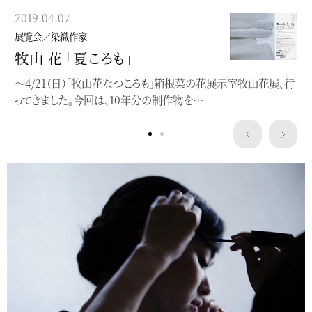
展覧会／染織作家
2019.04.07
ゆかた浴衣YUKATA
展覧会／染織作家
現在島根県立石見美術館にて行われている、「ゆかた浴衣
牧山 花 「夏ころも」
YUKATA-すずしさのデザイン、いまむかし」展（〜9/…
〜4/21（日）「牧山花なつころも」箱根菜の花展示室牧山花展、行
ってきました。今回は、10年分の制作物を…
Service