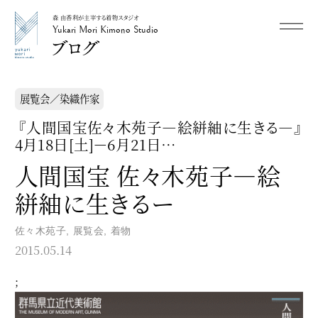
森 由香利が主宰する着物スタジオ
メニュー
Yukari Mori Kimono Studio
Yukari Mori Kimono Studio
展覧会／染織作家
『人間国宝佐々木苑子―絵絣紬に生きる―』
4月18日[土]－6月21日…
人間国宝 佐々木苑子―絵
絣紬に生きるー
佐々木苑子
,
展覧会
,
着物
2015.05.14
;