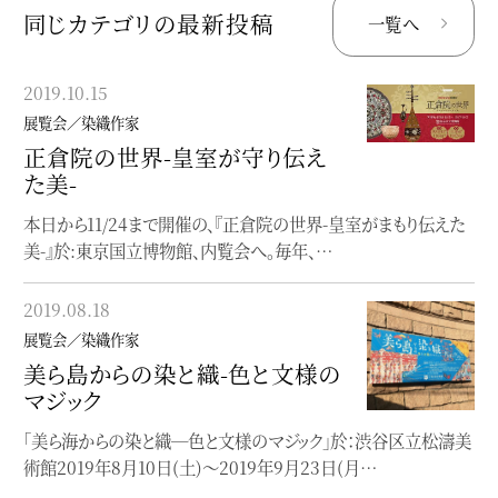
同じカテゴリの最新投稿
一覧へ
2019.10.15
2019.03.10
展覧会／染織作家
展覧会／染織作家
正倉院の世界-皇室が守り伝え
「洛風林展-喫茶去-」
た美-
【3/21-23】「洛風林展-喫茶去-」@京都時代を超え、魅力溢れる
本日から11/24まで開催の、『正倉院の世界-皇室がまもり伝えた
帯を創り続ける、工芸帯地洛風林(らくふうり…
美-』於:東京国立博物館、内覧会へ。毎年、…
2018.07.31
2019.08.18
展覧会／染織作家
展覧会／染織作家
琉球 -美の宝庫-
美ら島からの染と織-色と文様の
現在、サントリー美術館で開催中の「琉球ー美の宝庫ー」。紅型を
マジック
はじめとする琉球の染織品や、王家の…
「美ら海からの染と織─色と文様のマジック」於：渋谷区立松濤美
術館2019年8月10日(土)～2019年9月23日(月…
2018.07.29