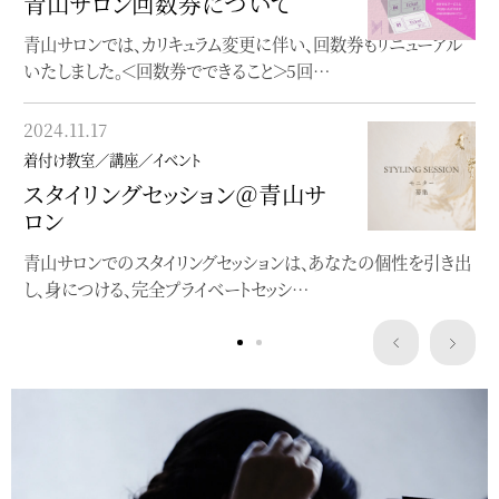
青山サロン回数券について
オンラインレッスン
青山サロンでは、カリキュラム変更に伴い、回数券もリニューアル
オンラインで完結する着物着付け教室
いたしました。＜回数券でできること＞5回…
2023.05.22
2024.11.17
着付け教室／講座／イベント
着付け教室／講座／イベント
”浴衣にぴったり”洒落水引ワー
スタイリングセッション＠青山サ
クショップ
ロン
クレマチスの簪作りWSを開催します
青山サロンでのスタイリングセッションは、あなたの個性を引き出
し、身につける、完全プライベートセッシ…
Service