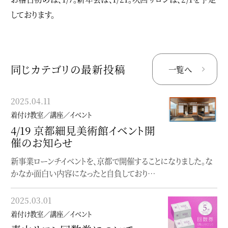
しております。
同じカテゴリの最新投稿
一覧へ
2025.04.11
2024.08.29
着付け教室／講座／イベント
着付け教室／講座／イベント
4/19 京都細見美術館イベント開
個性にふれる、着物の楽しみ方
催のお知らせ
入門
新事業ローンチイベントを、京都で開催することになりました。な
〜どこから始めて良いか分からない貴方へ〜【座学】個性にふれ
かなか面白い内容になったと自負しており…
る、着物の楽しみ方入門着付け（実技）を学…
2025.03.01
2023.06.19
着付け教室／講座／イベント
着付け教室／講座／イベント