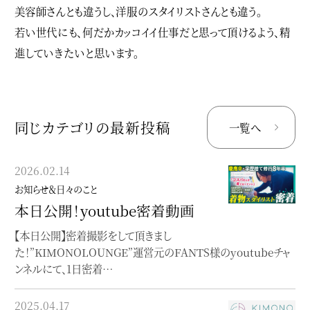
美容師さんとも違うし、洋服のスタイリストさんとも違う。
若い世代にも、何だかカッコイイ仕事だと思って頂けるよう、精
進していきたいと思います。
同じカテゴリの最新投稿
一覧へ
2026.02.14
2023.02.07
お知らせ＆日々のこと
お知らせ＆日々のこと
本日公開！youtube密着動画
Instagramのご案内
【本日公開】密着撮影をして頂きまし
最新情報はInstagramに掲載しています
た！”KIMONOLOUNGE”運営元のFANTS様のyoutubeチャ
ンネルにて、1日密着…
2023.01.31
お知らせ＆日々のこと
2025.04.17