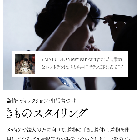
YMSTUDIONewYearPartyでした。素敵
週末は、ホテルオークラで恒例の新年会でし
なレストランは、紀尾井町テラス3Fにある”イ
た。120名ほどの参加で、例年にも増して、…
ンカン…<
<
監修・ディレクション・出張着つけ
メディアや法人の方に向けて、着物の手配、着付け、着物を使
用したビジュアル撮影等のお手伝いをいたします。一般の方に