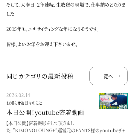
そして、大晦日。2年連続、生放送の現場で、仕事納めとなりま
した。
2015年も、エキサイティングな年になりそうです。
皆様、よいお年をお迎え下さいませ。
同じカテゴリの最新投稿
一覧へ
2026.02.14
2023.02.07
お知らせ＆日々のこと
お知らせ＆日々のこと
本日公開！youtube密着動画
Instagramのご案内
【本日公開】密着撮影をして頂きまし
最新情報はInstagramに掲載しています
た！”KIMONOLOUNGE”運営元のFANTS様のyoutubeチャ