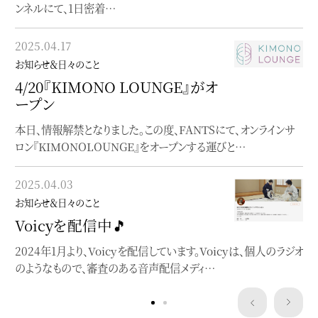
ンネルにて、1日密着…
2023.01.31
お知らせ＆日々のこと
2025.04.17
ポートフォリオを移転
お知らせ＆日々のこと
作品やお仕事のポートフォリオをfolioへ
4/20『KIMONO LOUNGE』がオ
ープン
2023.01.10
本日、情報解禁となりました。この度、FANTSにて、オンラインサ
お知らせ＆日々のこと
ロン『KIMONOLOUNGE』をオープンする運びと…
note始めました
blogとは違った角度でnoteを書いています
2025.04.03
お知らせ＆日々のこと
Voicyを配信中🎵
2024年1月より、Voicyを配信しています。Voicyは、個人のラジオ
のようなもので、審査のある音声配信メディ…