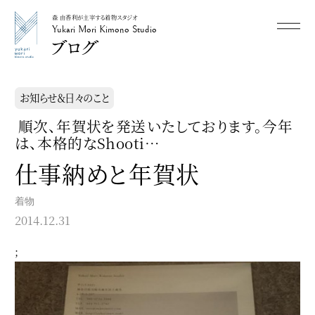
森 由香利が主宰する着物スタジオ
メニュー
Yukari Mori Kimono Studio
Yukari Mori Kimono Studio
お知らせ＆日々のこと
順次、年賀状を発送いたしております。今年
は、本格的なShooti…
仕事納めと年賀状
着物
2014.12.31
;