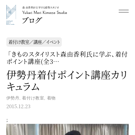
森 由香利が主宰する着物スタジオ
メニュー
Yukari Mori Kimono Studio
Yukari Mori Kimono Studio
着付け教室／講座／イベント
「きものスタイリスト森由香利氏に学ぶ、着付
ポイント講座(全3…
伊勢丹着付ポイント講座カリ
キュラム
伊勢丹
,
着付け教室
,
着物
2015.12.23
;