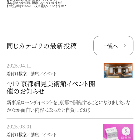
体に巻きつける時、幅出しをしていますか？
お太鼓がきれいに二枚に重なっていますか？
同じカテゴリの最新投稿
一覧へ
2025.04.11
2024.08.29
着付け教室／講座／イベント
着付け教室／講座／イベント
4/19 京都細見美術館イベント開
個性にふれる、着物の楽しみ方
催のお知らせ
入門
新事業ローンチイベントを、京都で開催することになりました。な
〜どこから始めて良いか分からない貴方へ〜【座学】個性にふれ
かなか面白い内容になったと自負しており…
る、着物の楽しみ方入門着付け（実技）を学…
2025.03.01
2023.06.19
着付け教室／講座／イベント
着付け教室／講座／イベント