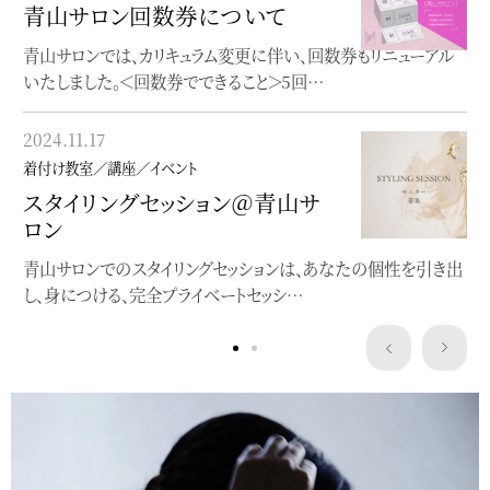
青山サロン回数券について
オンラインレッスン
青山サロンでは、カリキュラム変更に伴い、回数券もリニューアル
オンラインで完結する着物着付け教室
いたしました。＜回数券でできること＞5回…
2023.05.22
2024.11.17
着付け教室／講座／イベント
着付け教室／講座／イベント
”浴衣にぴったり”洒落水引ワー
スタイリングセッション＠青山サ
クショップ
ロン
クレマチスの簪作りWSを開催します
青山サロンでのスタイリングセッションは、あなたの個性を引き出
し、身につける、完全プライベートセッシ…
Service