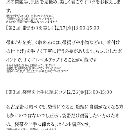
ズの問題等、原因を見極め、美しく着こなすコツをお教えしま
す。
半衿や衿芯は、正しく付いていますか？
長襦袢を気持ち良く着られていますか？
きものと長襦袢が一体になっていますか？
【第2回：帯まわりを美しく】2/17[水]13:00-15:00
帯まわりを美しく収めるには、帯揚げや小物などの、「着付け
の仕上げ」を手早く丁寧に行う必要があります。ちょっとしたポ
イントで、すぐにレベルアップすることが可能です。
そもそも帯はきちんと締まっていますか？
帯揚げと帯締めはきれいになっていますか？
着あがった後に、仕上げの手間をかけていますか？
【第3回：袋帯を上手に結ぶコツ】2/26[金]13:00-15:00
名古屋帯は結べても、袋帯になると、途端に自信がなくなる方
も多いのではないでしょうか。袋帯だけ復習したい方のため
の、「袋帯を上手に締める」ポイント講座です。
袋帯を締める前に、準備をしていますか？