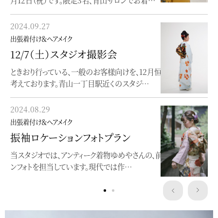
月12日（祝）です。限定3名、青山サロンでお着…
来年度の成人式は、初の青山サロンでのお支度を承ります。限定
3名様を予定しております。着付けは、森由香…
2024.09.27
2019.01.16
出張着付け＆ヘアメイク
出張着付け＆ヘアメイク
12/7（土）スタジオ撮影会
成人の日2019
ときおり行っている、一般のお客様向けを、12月恒例にしたいと
考えております。青山一丁目駅近くのスタジ…
こちらのお嬢さんは、成人式当日と前撮り両方をお手伝いさせて
頂きました。すっきりとした柄付の振袖に、…
2024.08.29
2018.11.28
出張着付け＆ヘアメイク
出張着付け＆ヘアメイク
振袖ロケーションフォトプラン
曽祖母の色打掛で
当スタジオでは、アンティーク着物ゆめやさんの、前撮りロケーショ
ンフォトを担当しています。現代では作…
ひいおばあちゃまの色打掛を披露宴でお召しになりたいとのご
依頼を頂き、着付けにお伺い致しました。会場…
Service