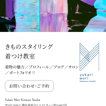
きものスタイリング
着つけ教室
着物の魅力
プロフィール
ブログ
サロン
ポートフォリオ
Yukari Mori Kimono Studio
お問い合わせ・ご予約
Yukari Mori Kimono Studio
〒107-0062 港区南青山2-2-15 ウィン青山407号