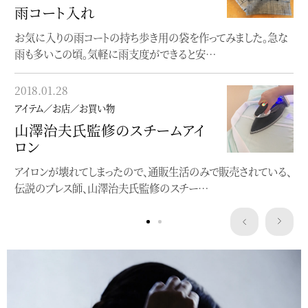
雨コート入れ
着物を包むときには？
お気に入りの雨コートの持ち歩き用の袋を作ってみました。急な
旅行に行く時、お稽古等で着物を運ぶ時、どうされてますか？畳
雨も多いこの頃。気軽に雨支度ができると安…
紙のまま運ぶのは大変なので、ひとまと…
2018.01.28
2017.09.30
アイテム／お店／お買い物
アイテム／お店／お買い物
山澤治夫氏監修のスチームアイ
着物の匂いが気になるときに
ロン
近年の清潔ブーム、半端なものではありません。消臭剤や消臭ス
アイロンが壊れてしまったので、通販生活のみで販売されている、
プレー、抗菌〜etc.がそこかしこで売られ、…
伝説のプレス師、山澤治夫氏監修のスチー…
Service