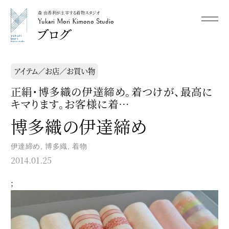
森 由香利が主宰する着物スタジオ
メニュー
Yukari Mori Kimono Studio
Yukari Mori Kimono Studio
アイテム／お店／お買い物
正絹・博多織の伊達締め。着つけが、最高に
キマります。お客様に着…
博多織の伊達締め
伊達締め
,
博多織
,
着物
2014.01.25
;