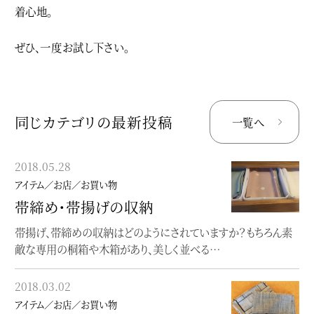
着心地。
ぜひ、一度お試し下さい。
同じカテゴリの最新投稿
一覧へ
2018.05.28
2017.10.17
アイテム／お店／お買い物
アイテム／お店／お買い物
帯締め・帯揚げの収納
秋の長雨。。。
帯揚げ、帯締めの収納はどのようにされていますか？もちろん素
秋の長雨とはこのことで。。。しとしとと、止みませんね。今シーズン
敵な専用の桐箱や木箱があり、美しく並べる…
は、グレーのモダンな柄の雨コートを…
2018.03.02
2017.10.01
アイテム／お店／お買い物
アイテム／お店／お買い物