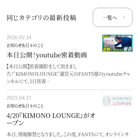
同じカテゴリの最新投稿
一覧へ
2026.02.14
2023.02.07
お知らせ＆日々のこと
お知らせ＆日々のこと
本日公開！youtube密着動画
Instagramのご案内
【本日公開】密着撮影をして頂きまし
最新情報はInstagramに掲載しています
た！”KIMONOLOUNGE”運営元のFANTS様のyoutubeチャ
ンネルにて、1日密着…
2023.01.31
お知らせ＆日々のこと
2025.04.17
ポートフォリオを移転
お知らせ＆日々のこと
作品やお仕事のポートフォリオをfolioへ
4/20『KIMONO LOUNGE』がオ
ープン
2023.01.10
本日、情報解禁となりました。この度、FANTSにて、オンラインサ
お知らせ＆日々のこと