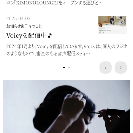
ロン『KIMONOLOUNGE』をオープンする運びと…
note始めました
blogとは違った角度でnoteを書いています
2025.04.03
お知らせ＆日々のこと
Voicyを配信中🎵
2024年1月より、Voicyを配信しています。Voicyは、個人のラジオ
のようなもので、審査のある音声配信メディ…
Service