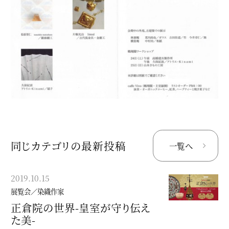
同じカテゴリの最新投稿
一覧へ
2019.10.15
2019.03.10
展覧会／染織作家
展覧会／染織作家
正倉院の世界-皇室が守り伝え
「洛風林展-喫茶去-」
た美-
【3/21-23】「洛風林展-喫茶去-」@京都時代を超え、魅力溢れる