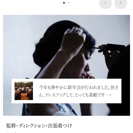
Service
「YMStudioNewYearParty2019のお知ら
今年も華やかに新年会が行われました。皆さ
せ」少々気が早いですが、新年会の日時が決
ん、ドレスアップして、とっても素敵です…<
まり…<
監修・ディレクション・出張着つけ