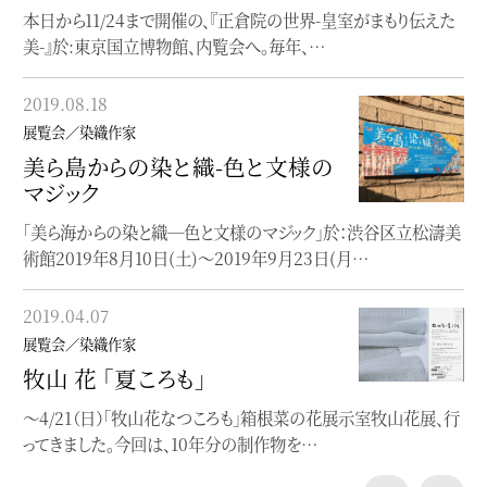
本日から11/24まで開催の、『正倉院の世界-皇室がまもり伝えた
帯を創り続ける、工芸帯地洛風林(らくふうり…
美-』於:東京国立博物館、内覧会へ。毎年、…
2018.07.31
2019.08.18
展覧会／染織作家
展覧会／染織作家
琉球 -美の宝庫-
美ら島からの染と織-色と文様の
現在、サントリー美術館で開催中の「琉球ー美の宝庫ー」。紅型を
マジック
はじめとする琉球の染織品や、王家の…
「美ら海からの染と織─色と文様のマジック」於：渋谷区立松濤美
術館2019年8月10日(土)～2019年9月23日(月…
2018.07.29
展覧会／染織作家
2019.04.07
ゆかた浴衣YUKATA
展覧会／染織作家
現在島根県立石見美術館にて行われている、「ゆかた浴衣
牧山 花 「夏ころも」
YUKATA-すずしさのデザイン、いまむかし」展（〜9/…
〜4/21（日）「牧山花なつころも」箱根菜の花展示室牧山花展、行
ってきました。今回は、10年分の制作物を…