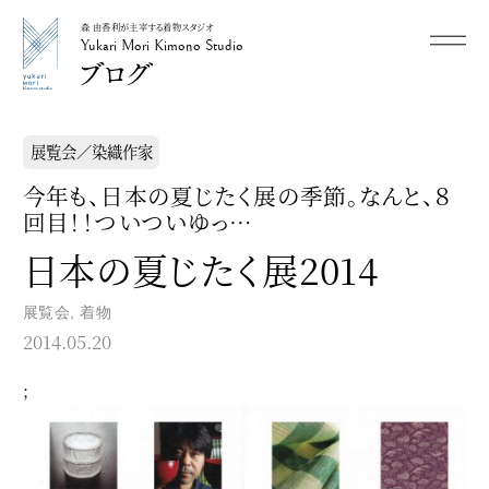
森 由香利が主宰する着物スタジオ
メニュー
Yukari Mori Kimono Studio
Yukari Mori Kimono Studio
展覧会／染織作家
今年も、日本の夏じたく展の季節。なんと、８
回目！！ついついゆっ…
日本の夏じたく展2014
展覧会
,
着物
2014.05.20
;