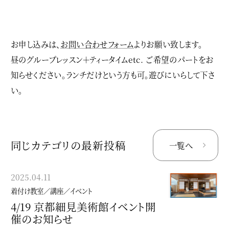
お申し込みは、
お問い合わせフォーム
よりお願い致します。
昼のグループレッスン＋ティータイムetc. ご希望のパートをお
知らせください。ランチだけという方も可。遊びにいらして下さ
い。
同じカテゴリの最新投稿
一覧へ
2025.04.11
2024.08.29
着付け教室／講座／イベント
着付け教室／講座／イベント
4/19 京都細見美術館イベント開
個性にふれる、着物の楽しみ方
催のお知らせ
入門