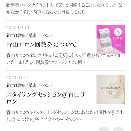
新事業ローンチイベントを、京都で開催することになりました。な
〜どこから始めて良いか分からない貴方へ〜【座学】個性にふれ
かなか面白い内容になったと自負しており…
る、着物の楽しみ方入門着付け（実技）を学…
2025.03.01
2023.06.19
着付け教室／講座／イベント
着付け教室／講座／イベント
青山サロン回数券について
オンラインレッスン
青山サロンでは、カリキュラム変更に伴い、回数券もリニューアル
オンラインで完結する着物着付け教室
いたしました。＜回数券でできること＞5回…
2023.05.22
2024.11.17
着付け教室／講座／イベント
着付け教室／講座／イベント
”浴衣にぴったり”洒落水引ワー
スタイリングセッション＠青山サ
クショップ
ロン
クレマチスの簪作りWSを開催します
青山サロンでのスタイリングセッションは、あなたの個性を引き出
し、身につける、完全プライベートセッシ…