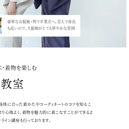
豪華なお振袖+袴で卒業式へ。美人で身長
小学校の卒業式での袴、増えていますね。
も高いので、大振袖がとても華やかな雰囲
震災直後にとても流行ったのですが、映画
気。…<
「…<
ぶ・着物を楽しむ
身体に合った着かたやコーディネートのコツを知るこ
、より心地よく、着物を魅力的に着こなすことができるよ
ンライン講座も行っております。