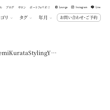
ル
ブログ
サロン
ポートフォリオ
Lounge
Instagram
Line
テゴリ
タグ
年月
お問い合わせ・ご予約
miKurataStylingY…