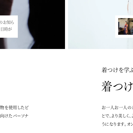
知ら
した。皆
が
敵です…<
着つけを学
着物を使用したビ
お一人お一人の
に向けたパーソナ
とで、より美しく
うになります。オ