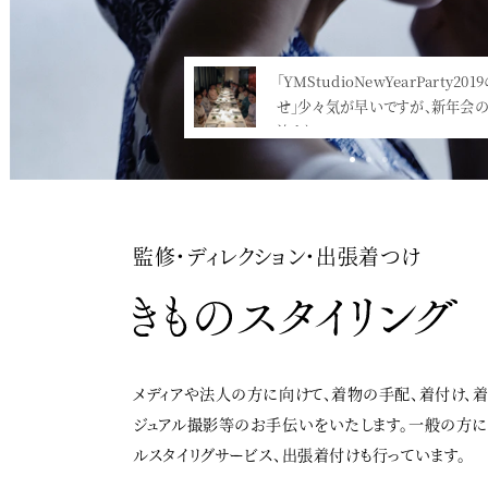
「YMStudioNewYearParty2019のお
今年も華やかに新年会が行われま
せ」少々気が早いですが、新年会の日時
さん、ドレスアップして、とっても素
決まり…<
監修・ディレクション・出張着つけ
メディアや法人の方に向けて、着物の手配、着付け、
ジュアル撮影等のお手伝いをいたします。一般の方
ルスタイリグサービス、出張着付けも行っています。