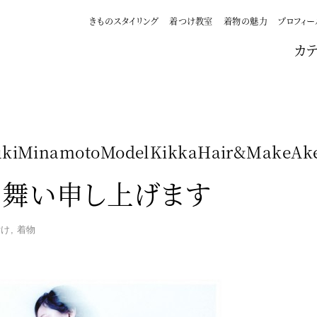
きものスタイリング
着つけ教室
着物の魅力
プロフィー
カ
ukiMinamotoModelKikkaHair&MakeAke
舞い申し上げます
付け
,
着物