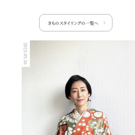
きものスタイリングの
一覧へ
2023.05.16
2023.02.12
きものスタイリング
最上級の品と艶！和美人メイクが
公開