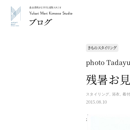
森 由香利が主宰する着物スタジオ
Yukari Mori Kimono Studio
Yukari Mori Kimono Studio
きものスタイリング
photo Taday
残暑お見
スタイリング
,
浴衣
,
着
2015.08.10
;