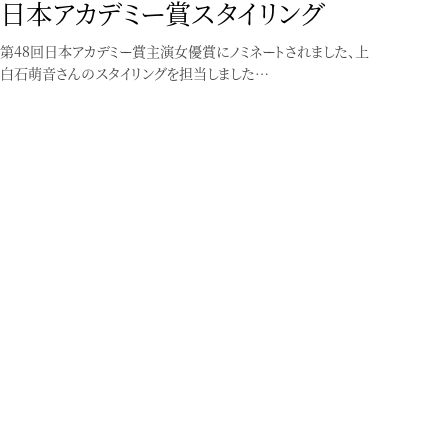
日本アカデミー賞スタイリング
第48回日本アカデミー賞主演女優賞にノミネートされました、上
白石萌音さんのスタイリングを担当しました…
きものスタイリング
「おとなの浴衣、はじめます」
お手伝いした山崎陽子さんのゆかた本が発売になりました