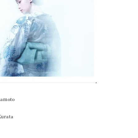
namoto
urata