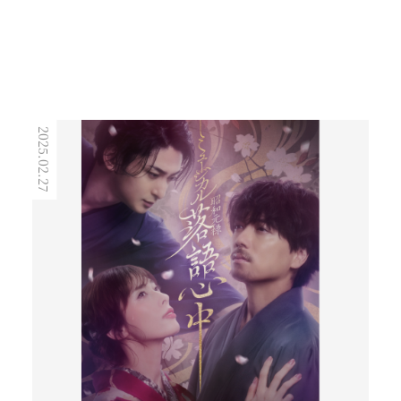
2025.02.27
2023.03.19
きものスタイリング
ニベア花王UV TVCM