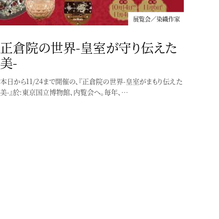
展覧会／染織作家
正倉院の世界-皇室が守り伝えた
美-
展覧会／染織作家
本日から11/24まで開催の、『正倉院の世界-皇室がまもり伝えた
「洛風林展-喫茶去-」
美-』於:東京国立博物館、内覧会へ。毎年、…
【3/21-23】「洛風林展-喫茶去-」@京都時代を超え、魅力溢れる
帯を創り続ける、工芸帯地洛風林(らくふうり…