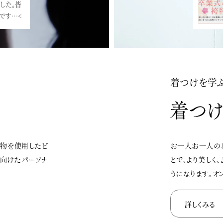
19のお知ら
の日時が
着つけを学
着物を使用したビ
お一人お一人の
に向けたパーソナ
とで、より美しく
うになります。オ
詳しくみる