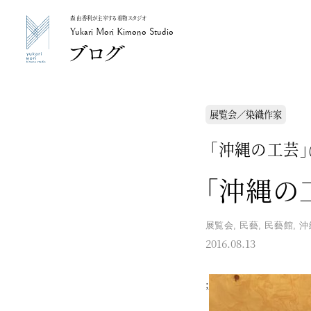
森 由香利が主宰する着物スタジオ
Yukari Mori Kimono Studio
Yukari Mori Kimono Studio
展覧会／染織作家
「沖縄の工芸」
「沖縄の
展覧会
,
民藝
,
民藝館
,
沖
2016.08.13
;