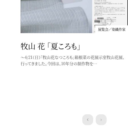
展覧会／染織作家
展覧会／染織作家
牧山 花 「夏ころも」
ゆかた浴衣YUKATA
〜4/21（日）「牧山花なつころも」箱根菜の花展示室牧山花展、
現在島根県立石見美術館にて行われている、「ゆかた浴衣
行ってきました。今回は、10年分の制作物を…
YUKATA-すずしさのデザイン、いまむかし」展（〜9/…