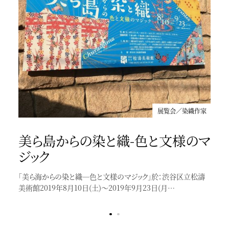
展覧会／染織作家
展覧会／染織作家
美ら島からの染と織-色と文様のマ
ジック
琉球 -美の宝庫-
「美ら海からの染と織─色と文様のマジック」於：渋谷区立松濤
現在、サントリー美術館で開催中の「琉球ー美の宝庫ー」。紅型
美術館2019年8月10日(土)～2019年9月23日(月…
をはじめとする琉球の染織品や、王家の…