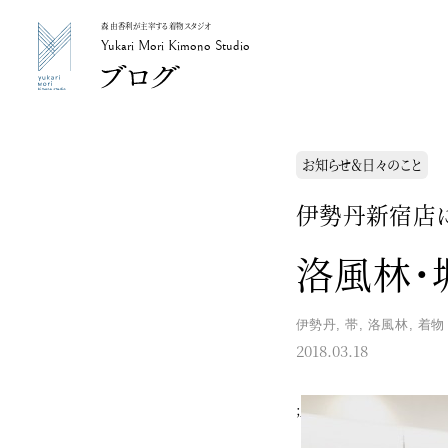
森 由香利が主宰する着物スタジオ
Yukari Mori Kimono Studio
Yukari Mori Kimono Studio
お知らせ＆日々のこと
伊勢丹新宿店に
洛風林・
伊勢丹
,
帯
,
洛風林
,
着物
2018.03.18
;