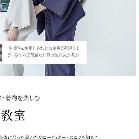
生徒さんが別注されたお草履が届きまし
豪華なお振袖+袴で卒業式へ。美人で身長
た。長年外反母趾など足のお悩みが多か
も高いので、大振袖がとても華やかな雰囲
っ…<
気。…<
ぶ・着物を楽しむ
身体に合った着かたやコーディネートのコツを知るこ