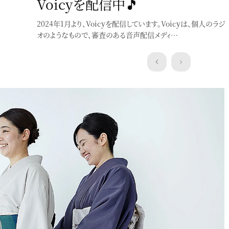
Voicyを配信中🎵
blogとは違った角度でnoteを書いています
2024年1月より、Voicyを配信しています。Voicyは、個人のラジ
オのようなもので、審査のある音声配信メディ…