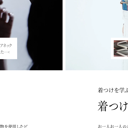
スで、素敵な
アネック
、こちらで
た…<
着つけを学
着物を使用したビ
お一人お一人の