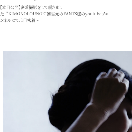
Instagramのご案内
【本日公開】密着撮影をして頂きまし
た！”KIMONOLOUNGE”運営元のFANTS様のyoutubeチャ
ンネルにて、1日密着…
最新情報はInstagramに掲載しています
Service