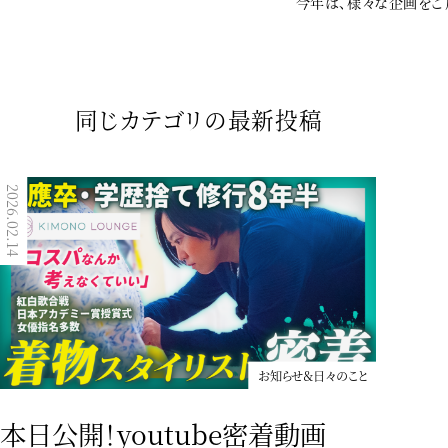
今年は、様々な企画をご
同じカテゴリの最新投稿
2023.02.07
2026.02.14
お知らせ＆日々のこと
お知らせ＆日々のこと
本日公開！youtube密着動画