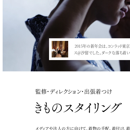
昨日立ち寄った紀尾井町テラ
2015年の新年会は、コンラッド東京
ラウンジを見つけましたので
ス＠汐留でした。ダークな落ち着い
2018…<
監修・ディレクション・出張着つけ
メディアや法人の方に向けて、着物の手配、着付け、