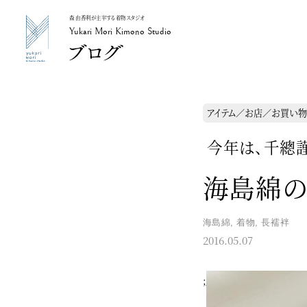
森 由香利が主宰する着物スタジオ
Yukari Mori Kimono Studio
Yukari Mori Kimono Studio
アイテム／お店／お買い物
今年は、千總謹
海島綿
海島綿
,
着物
,
長襦袢
2016.05.07
;