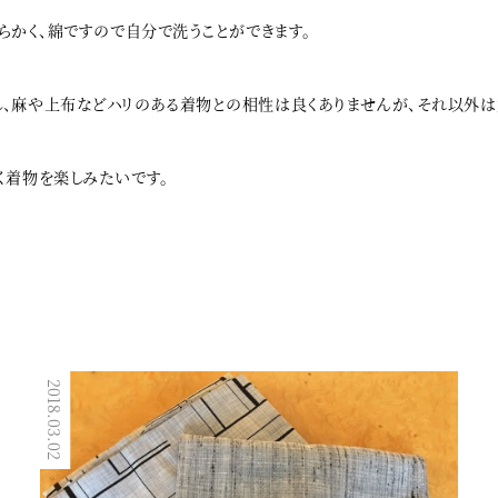
柔らかく、綿ですので自分で洗うことができます。
、麻や上布などハリのある着物との相性は良くありませんが、それ以外は
く着物を楽しみたいです。
2018.03.02
2017.10.01