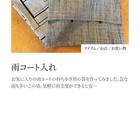
アイテム／お店／お買い物
アイテム／お店／お買い物
雨コート入れ
着物を包むときには？
お気に入りの雨コートの持ち歩き用の袋を作ってみました。急な
旅行に行く時、お稽古等で着物を運ぶ時、どうされてますか？畳
雨も多いこの頃。気軽に雨支度ができると安…
紙のまま運ぶのは大変なので、ひとまと…