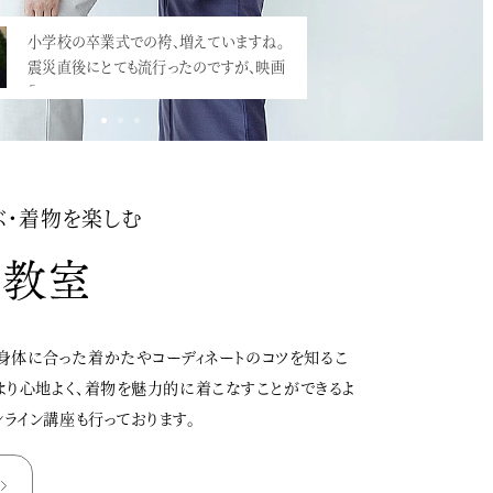
小学校の卒業式での袴、増えていますね。
豪華なお振袖+袴で卒業式へ。美人で身長
震災直後にとても流行ったのですが、映画
も高いので、大振袖がとても華やかな雰囲
「…<
気。…<
ぶ・着物を楽しむ
身体に合った着かたやコーディネートのコツを知るこ
、より心地よく、着物を魅力的に着こなすことができるよ
ンライン講座も行っております。