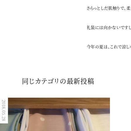
さらっとしだ肌触りで、
礼装には向かないですし
今年の夏は、これで涼し
同じカテゴリの最新投稿
2018.05.28
2017.10.17