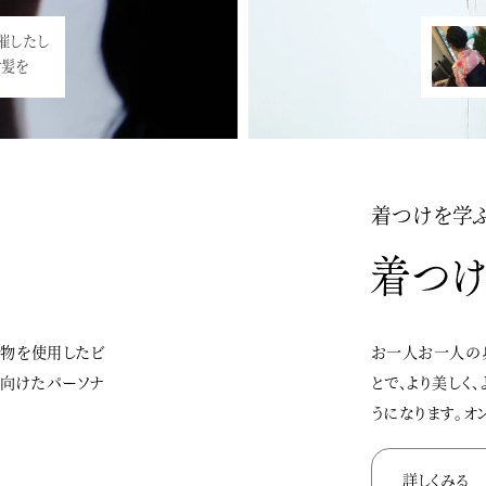
催したし
ッド東京アネック
け髪を
ち着いた…<
着つけを学
着物を使用したビ
お一人お一人の
に向けたパーソナ
とで、より美しく
うになります。オ
詳しくみる