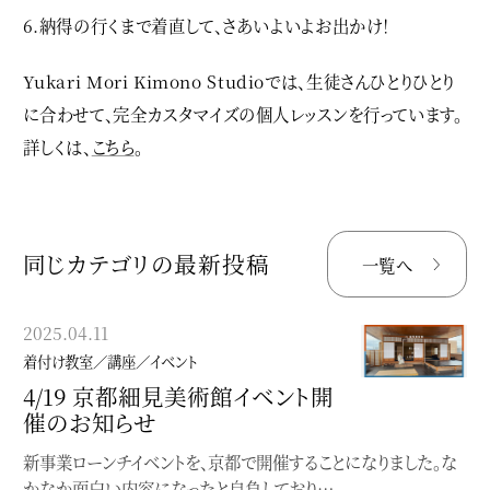
6.納得の行くまで着直して、さあいよいよお出かけ！
Yukari Mori Kimono Studioでは、生徒さんひとりひとり
に合わせて、完全カスタマイズの個人レッスンを行っています。
詳しくは、
こちら
。
同じカテゴリの最新投稿
一覧へ
2025.04.11
2024.08.29
着付け教室／講座／イベント
着付け教室／講座／イベント
4/19 京都細見美術館イベント開
個性にふれる、着物の楽しみ方
催のお知らせ
入門
新事業ローンチイベントを、京都で開催することになりました。な
〜どこから始めて良いか分からない貴方へ〜【座学】個性にふれ
かなか面白い内容になったと自負しており…
る、着物の楽しみ方入門着付け（実技）を学…