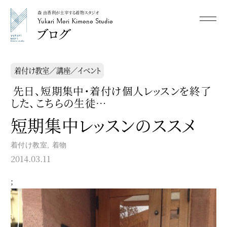
森 由香利が主宰する着物スタジオ
メニュー
Yukari Mori Kimono Studio
Yukari Mori Kimono Studio
着付け教室／講座／イベント
先日、短期集中・着付け個人レッスンを終了
した、こちらの生徒…
短期集中レッスンのススメ
着付け教室
,
着物
2014.03.11
;