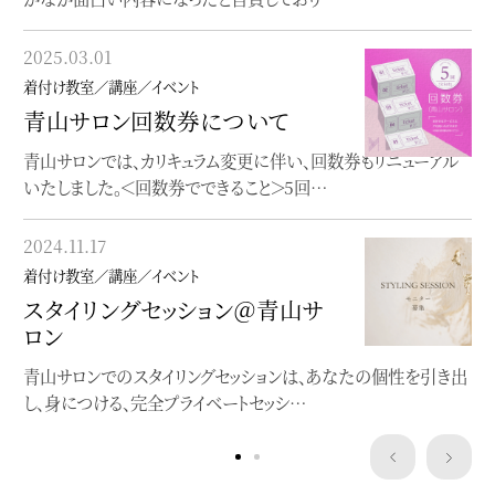
2025.03.01
2023.06.19
着付け教室／講座／イベント
着付け教室／講座／イベント
青山サロン回数券について
オンラインレッスン
青山サロンでは、カリキュラム変更に伴い、回数券もリニューアル
オンラインで完結する着物着付け教室
いたしました。＜回数券でできること＞5回…
2023.05.22
2024.11.17
着付け教室／講座／イベント
着付け教室／講座／イベント
”浴衣にぴったり”洒落水引ワー
スタイリングセッション＠青山サ
クショップ
ロン
クレマチスの簪作りWSを開催します
青山サロンでのスタイリングセッションは、あなたの個性を引き出
し、身につける、完全プライベートセッシ…