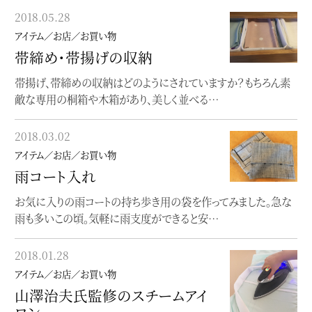
2018.05.28
2017.10.17
アイテム／お店／お買い物
アイテム／お店／お買い物
帯締め・帯揚げの収納
秋の長雨。。。
帯揚げ、帯締めの収納はどのようにされていますか？もちろん素
秋の長雨とはこのことで。。。しとしとと、止みませんね。今シーズン
敵な専用の桐箱や木箱があり、美しく並べる…
は、グレーのモダンな柄の雨コートを…
2018.03.02
2017.10.01
アイテム／お店／お買い物
アイテム／お店／お買い物
雨コート入れ
着物を包むときには？
お気に入りの雨コートの持ち歩き用の袋を作ってみました。急な
旅行に行く時、お稽古等で着物を運ぶ時、どうされてますか？畳
雨も多いこの頃。気軽に雨支度ができると安…
紙のまま運ぶのは大変なので、ひとまと…
2018.01.28
2017.09.30
アイテム／お店／お買い物
アイテム／お店／お買い物
山澤治夫氏監修のスチームアイ
着物の匂いが気になるときに
ロン