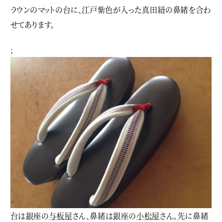
ラウンのマットの台に、江戸紫色が入った真田紐の鼻緒を合わ
せてあります。
;
台は銀座の
与板屋
さん、鼻緒は銀座の
小松屋
さん。先に鼻緒