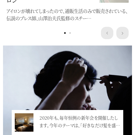
近年の清潔ブーム、半端なものではありません。消臭剤や消臭ス
アイロンが壊れてしまったので、通販生活のみで販売されている、
プレー、抗菌〜etc.がそこかしこで売られ、…
伝説のプレス師、山澤治夫氏監修のスチー…
Service
2020年も、毎年恒例の新年会を開催したし
ます。今年のテーマは、「好きなだけ髪を盛…
<