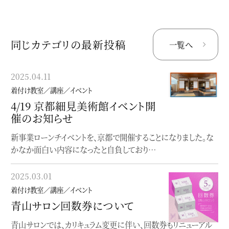
同じカテゴリの最新投稿
一覧へ
2025.04.11
2024.08.29
着付け教室／講座／イベント
着付け教室／講座／イベント
4/19 京都細見美術館イベント開
個性にふれる、着物の楽しみ方
催のお知らせ
入門
新事業ローンチイベントを、京都で開催することになりました。な
〜どこから始めて良いか分からない貴方へ〜【座学】個性にふれ
かなか面白い内容になったと自負しており…
る、着物の楽しみ方入門着付け（実技）を学…
2025.03.01
2023.06.19
着付け教室／講座／イベント
着付け教室／講座／イベント
青山サロン回数券について
オンラインレッスン
青山サロンでは、カリキュラム変更に伴い、回数券もリニューアル
オンラインで完結する着物着付け教室