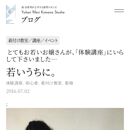
森 由香利が主宰する着物スタジオ
メニュー
Yukari Mori Kimono Studio
Yukari Mori Kimono Studio
着付け教室／講座／イベント
とてもお若いお嬢さんが、「体験講座」にいら
して下さいました…
若いうちに。
体験講座
,
初心者
,
着付け教室
,
着物
2016.07.02
;