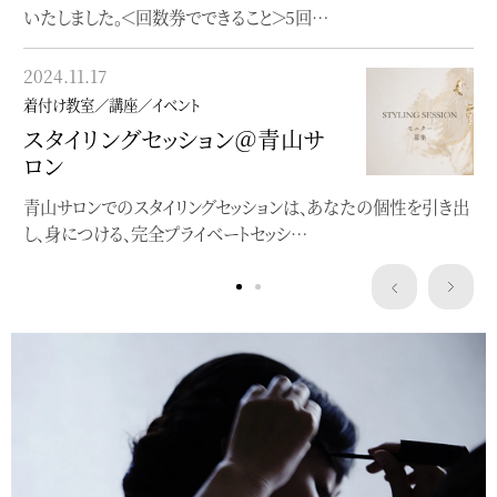
いたしました。＜回数券でできること＞5回…
2023.05.22
2024.11.17
着付け教室／講座／イベント
着付け教室／講座／イベント
”浴衣にぴったり”洒落水引ワー
スタイリングセッション＠青山サ
クショップ
ロン
クレマチスの簪作りWSを開催します
青山サロンでのスタイリングセッションは、あなたの個性を引き出
し、身につける、完全プライベートセッシ…
Service