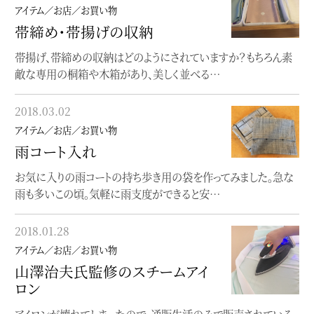
アイテム／お店／お買い物
アイテム／お店／お買い物
帯締め・帯揚げの収納
秋の長雨。。。
帯揚げ、帯締めの収納はどのようにされていますか？もちろん素
秋の長雨とはこのことで。。。しとしとと、止みませんね。今シーズン
敵な専用の桐箱や木箱があり、美しく並べる…
は、グレーのモダンな柄の雨コートを…
2018.03.02
2017.10.01
アイテム／お店／お買い物
アイテム／お店／お買い物
雨コート入れ
着物を包むときには？
お気に入りの雨コートの持ち歩き用の袋を作ってみました。急な
旅行に行く時、お稽古等で着物を運ぶ時、どうされてますか？畳
雨も多いこの頃。気軽に雨支度ができると安…
紙のまま運ぶのは大変なので、ひとまと…
2018.01.28
2017.09.30
アイテム／お店／お買い物
アイテム／お店／お買い物
山澤治夫氏監修のスチームアイ
着物の匂いが気になるときに
ロン
近年の清潔ブーム、半端なものではありません。消臭剤や消臭ス
アイロンが壊れてしまったので、通販生活のみで販売されている、
プレー、抗菌〜etc.がそこかしこで売られ、…