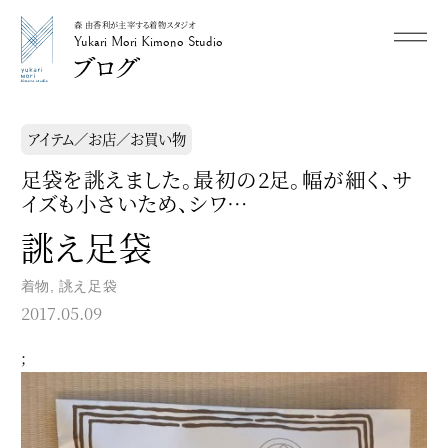
森 由香利が主宰する着物スタジオ
メニュー
Yukari Mori Kimono Studio
Yukari Mori Kimono Studio
アイテム／お店／お買い物
足袋を誂えました。最初の2足。幅が細く、サ
イズも小さいため、シワ…
誂え足袋
着物
,
誂え足袋
2017.05.09
;