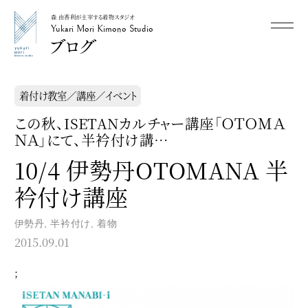
森 由香利が主宰する着物スタジオ
メニュー
Yukari Mori Kimono Studio
Yukari Mori Kimono Studio
着付け教室／講座／イベント
この秋、ISETANカルチャー講座「ＯＴＯＭＡ
ＮＡ」にて、半衿付け講…
10/4 伊勢丹OTOMANA 半
衿付け講座
伊勢丹
,
半衿付け
,
着物
2015.09.01
;