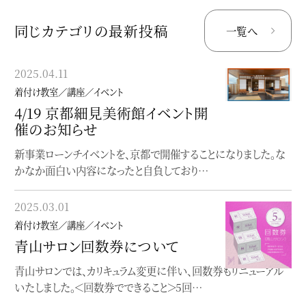
同じカテゴリの最新投稿
一覧へ
2025.04.11
2024.08.29
着付け教室／講座／イベント
着付け教室／講座／イベント
4/19 京都細見美術館イベント開
個性にふれる、着物の楽しみ方
催のお知らせ
入門
新事業ローンチイベントを、京都で開催することになりました。な
〜どこから始めて良いか分からない貴方へ〜【座学】個性にふれ
かなか面白い内容になったと自負しており…
る、着物の楽しみ方入門着付け（実技）を学…
2025.03.01
2023.06.19
着付け教室／講座／イベント
着付け教室／講座／イベント
青山サロン回数券について
オンラインレッスン
青山サロンでは、カリキュラム変更に伴い、回数券もリニューアル
オンラインで完結する着物着付け教室
いたしました。＜回数券でできること＞5回…