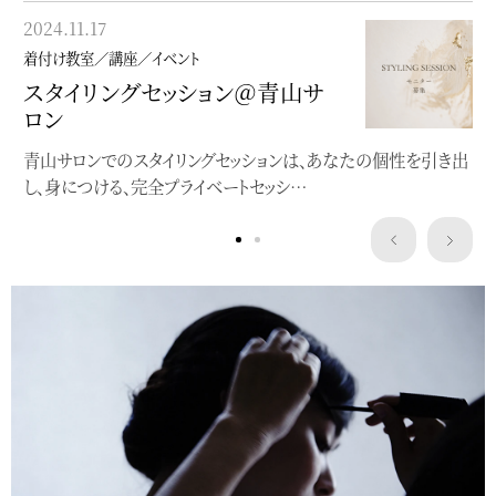
2023.05.22
2024.11.17
着付け教室／講座／イベント
着付け教室／講座／イベント
”浴衣にぴったり”洒落水引ワー
スタイリングセッション＠青山サ
クショップ
ロン
クレマチスの簪作りWSを開催します
青山サロンでのスタイリングセッションは、あなたの個性を引き出
し、身につける、完全プライベートセッシ…
Service