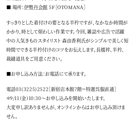
■ 場所：
伊勢丹会館
5F［OTOMANA］
すっきりとした着付けの要となる半衿ですが、なかなか時間が
かかり、時として煩わしい作業です。今回、雑誌や広告で活躍
中の人気きものスタイリスト 森由香利氏がシンプルで美しく短
時間でできる半衿付けのコツをお伝えします。長襦袢、半衿、
裁縫道具をご用意ください。
■お申し込み方法：お電話にて承ります。
電話03(3225)2522［新宿店本館7階＝特選呉服直通］
＊9/11（金）10:30〜お申し込みを開始いたします。
大変申し訳ありませんが、オンラインからはお申し込み頂けま
せん。