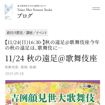
森 由香利が主宰する着物スタジオ
メニュー
Yukari Mori Kimono Studio
Yukari Mori Kimono Studio
着付け教室／講座／イベント
【11/24(日)16:30-】秋の遠足@歌舞伎座今年
の秋の遠足は、歌舞伎に…
11/24 秋の遠足＠歌舞伎座
歌舞伎座
,
着物
,
観劇
2019.09.18