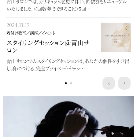
青山サロンでは、カリキュラム変更に伴い、回数券もリニューアル
オンラインで完結する着物着付け教室
いたしました。＜回数券でできること＞5回…
2023.05.22
2024.11.17
着付け教室／講座／イベント
着付け教室／講座／イベント
”浴衣にぴったり”洒落水引ワー
スタイリングセッション＠青山サ
クショップ
ロン
クレマチスの簪作りWSを開催します
青山サロンでのスタイリングセッションは、あなたの個性を引き出
し、身につける、完全プライベートセッシ…
Service