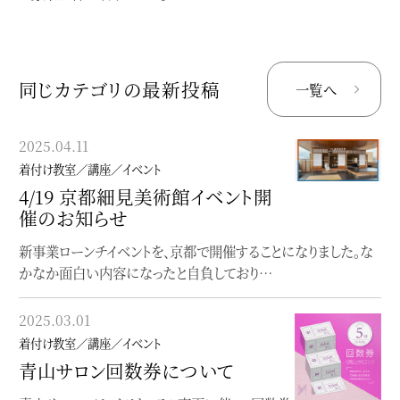
同じカテゴリの最新投稿
一覧へ
2025.04.11
2024.08.29
着付け教室／講座／イベント
着付け教室／講座／イベント
4/19 京都細見美術館イベント開
個性にふれる、着物の楽しみ方
催のお知らせ
入門
新事業ローンチイベントを、京都で開催することになりました。な
〜どこから始めて良いか分からない貴方へ〜【座学】個性にふれ
かなか面白い内容になったと自負しており…
る、着物の楽しみ方入門着付け（実技）を学…
2025.03.01
2023.06.19
着付け教室／講座／イベント
着付け教室／講座／イベント
青山サロン回数券について
オンラインレッスン