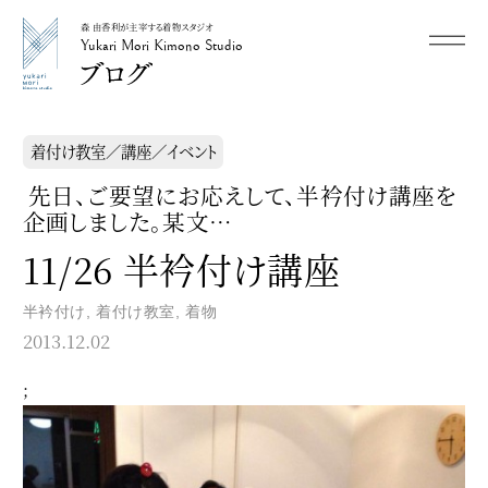
森 由香利が主宰する着物スタジオ
メニュー
Yukari Mori Kimono Studio
Yukari Mori Kimono Studio
着付け教室／講座／イベント
先日、ご要望にお応えして、半衿付け講座を
企画しました。某文…
11/26 半衿付け講座
半衿付け
,
着付け教室
,
着物
2013.12.02
;