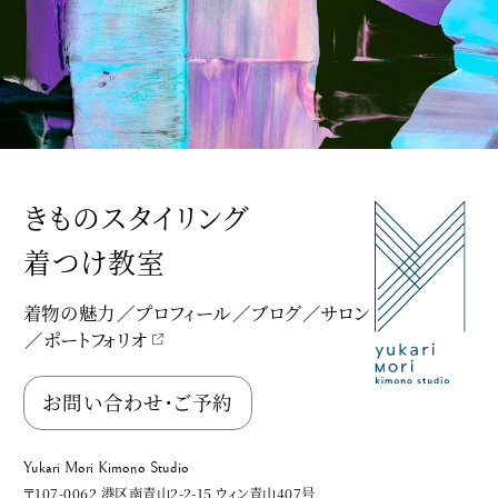
きものスタイリング
着つけ教室
着物の魅力
プロフィール
ブログ
サロン
ポートフォリオ
Yukari Mori Kimono Studio
お問い合わせ・ご予約
Yukari Mori Kimono Studio
〒107-0062 港区南青山2-2-15 ウィン青山407号