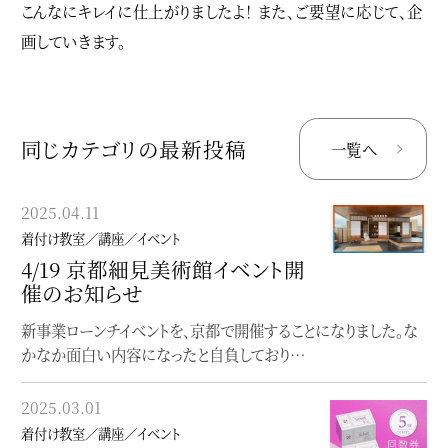
こんなにキレイに仕上がりましたよ！ また、ご要望に応じて、企
画していきます。
同じカテゴリの最新投稿
一覧へ
2025.04.11
2024.08.29
着付け教室／講座／イベント
着付け教室／講座／イベント
4/19 京都細見美術館イベント開
個性にふれる、着物の楽しみ方
催のお知らせ
入門
新事業ローンチイベントを、京都で開催することになりました。な
〜どこから始めて良いか分からない貴方へ〜【座学】個性にふれ
かなか面白い内容になったと自負しており…
る、着物の楽しみ方入門着付け（実技）を学…
2025.03.01
2023.06.19
着付け教室／講座／イベント
着付け教室／講座／イベント