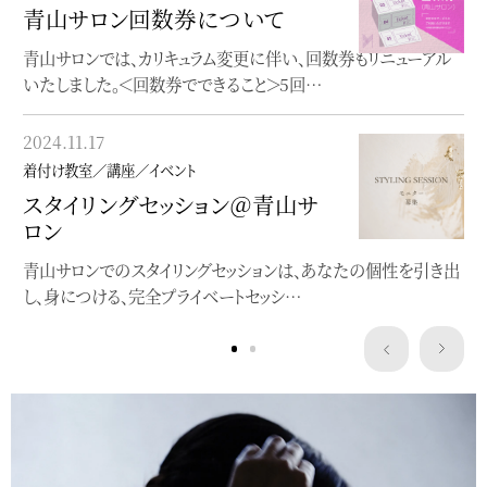
青山サロン回数券について
オンラインレッスン
青山サロンでは、カリキュラム変更に伴い、回数券もリニューアル
オンラインで完結する着物着付け教室
いたしました。＜回数券でできること＞5回…
2023.05.22
2024.11.17
着付け教室／講座／イベント
着付け教室／講座／イベント
”浴衣にぴったり”洒落水引ワー
スタイリングセッション＠青山サ
クショップ
ロン
クレマチスの簪作りWSを開催します
青山サロンでのスタイリングセッションは、あなたの個性を引き出
し、身につける、完全プライベートセッシ…
Service