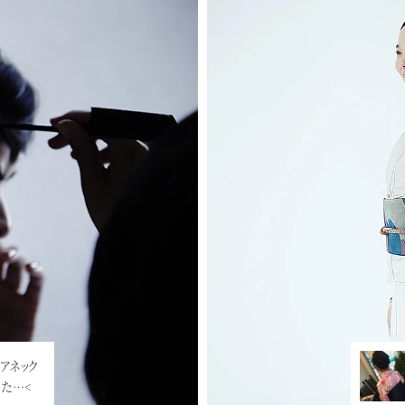
20周年
ク
事で、
<