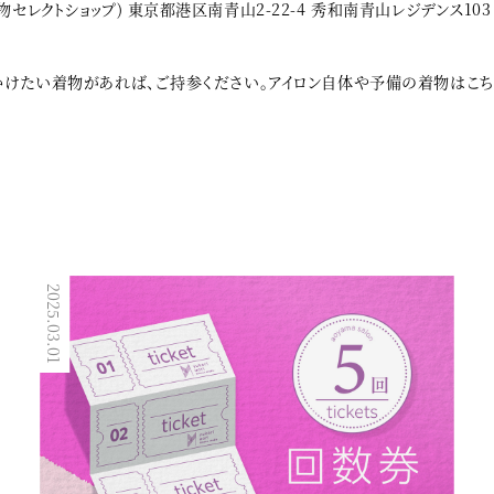
セレクトショップ) 東京都港区南青山2-22-4 秀和南青山レジデンス103 03-
をかけたい着物があれば、ご持参ください。アイロン自体や予備の着物はこち
2025.03.01
2023.06.19
着付け教室／講座／イベント
オンラインレッスン
オンラインで完結する着物着付け教室