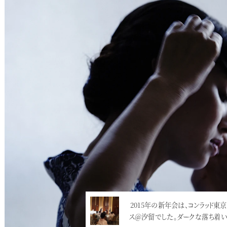
今年は、森田空美着付け教室、創立
2015年の新年会は、コンラッド東京アネッ
パーティーでした。記念の年という
ス＠汐留でした。ダークな落ち着いた…
例…<