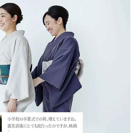
小学校の卒業式での袴、増えていますね。
豪華なお振袖+袴で卒業式へ。美人で身長
震災直後にとても流行ったのですが、映画
も高いので、大振袖がとても華やかな雰囲
「…<
気。…<