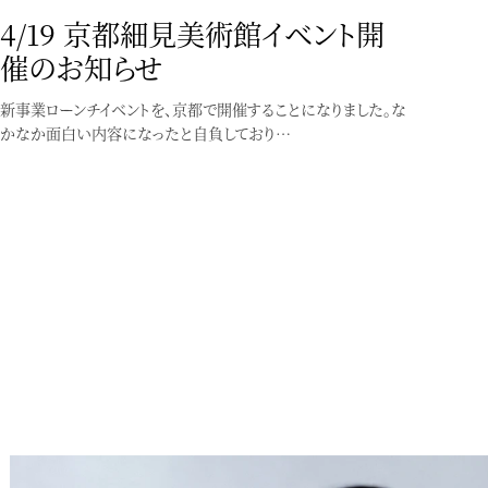
4/19 京都細見美術館イベント開
催のお知らせ
新事業ローンチイベントを、京都で開催することになりました。な
かなか面白い内容になったと自負しており…
着付け教室／講座／イベント
個性にふれる、着物の楽しみ方入
門
〜どこから始めて良いか分からない貴方へ〜【座学】個性にふ
れる、着物の楽しみ方入門着付け（実技）を学…
Service