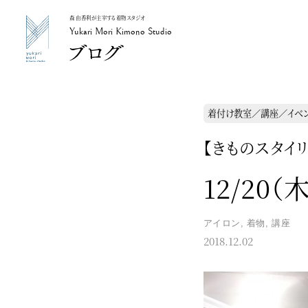
森 由香利が主宰する着物スタジオ
Yukari Mori Kimono Studio
Yukari Mori Kimono Studio
着付け教室／講座／イベ
【きものスタイリ
12/20
アイロン
,
着物
,
講座
2018.12.02