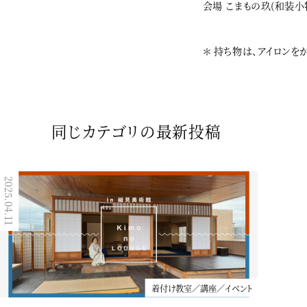
会場 こまもの玖(和装小物
＊ 持ち物は、アイロン
同じカテゴリの最新投稿
2024.08.29
2025.04.11
着付け教室／講座／イベント