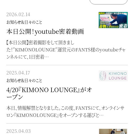
2026.02.14
2023.02.07
お知らせ＆日々のこと
お知らせ＆日々のこと
本日公開！youtube密着動画
Instagramのご案内
【本日公開】密着撮影をして頂きまし
最新情報はInstagramに掲載しています
た！”KIMONOLOUNGE”運営元のFANTS様のyoutubeチャ
ンネルにて、1日密着…
2023.01.31
お知らせ＆日々のこと
2025.04.17
ポートフォリオを移転
お知らせ＆日々のこと
作品やお仕事のポートフォリオをfolioへ
4/20『KIMONO LOUNGE』がオ
ープン
2023.01.10
本日、情報解禁となりました。この度、FANTSにて、オンラインサ
お知らせ＆日々のこと
ロン『KIMONOLOUNGE』をオープンする運びと…
note始めました
blogとは違った角度でnoteを書いています
2025.04.03