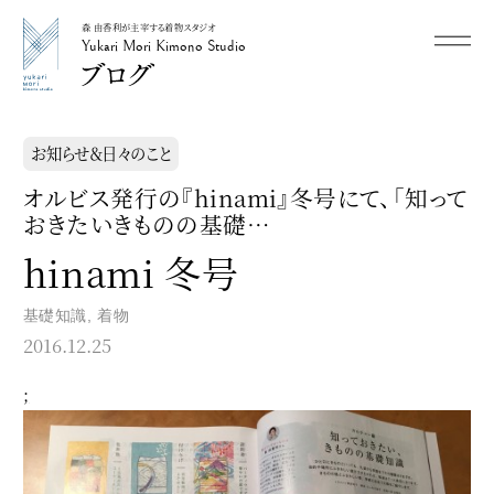
森 由香利が主宰する着物スタジオ
メニュー
Yukari Mori Kimono Studio
Yukari Mori Kimono Studio
お知らせ＆日々のこと
オルビス発行の『hinami』冬号にて、「知って
おきたいきものの基礎…
hinami 冬号
基礎知識
,
着物
2016.12.25
;