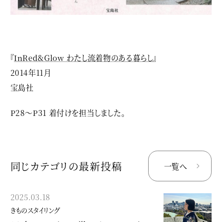
『
InRed&Glow わたし流着物のある暮らし
』
2014年11月
宝島社
P28〜P31 着付けを担当しました。
同じカテゴリの最新投稿
一覧へ
2025.03.18
2023.04.16
きものスタイリング
きものスタイリング