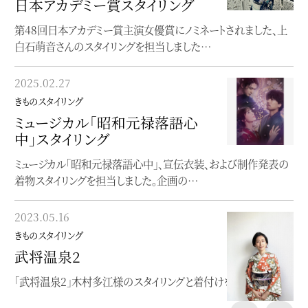
日本アカデミー賞スタイリング
「おとなの浴衣、はじめます」
第48回日本アカデミー賞主演女優賞にノミネートされました、上
お手伝いした山崎陽子さんのゆかた本が発売になりました
白石萌音さんのスタイリングを担当しました…
2023.03.19
2025.02.27
きものスタイリング
きものスタイリング
ニベア花王UV TVCM
ミュージカル「昭和元禄落語心
田中みな実さんが浴衣をお召しの新CMが公開になりました
中」スタイリング
ミュージカル「昭和元禄落語心中」、宣伝衣装、および制作発表の
2023.02.12
着物スタイリングを担当しました。企画の…
きものスタイリング
最上級の品と艶！和美人メイク
2023.05.16
が公開
きものスタイリング
小田切ヒロさんのHIROBEAUTYCHANNELで着物メイク
武将温泉2
「武将温泉2」木村多江様のスタイリングと着付けを担当。