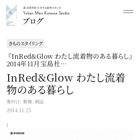
森 由香利が主宰する着物スタジオ
メニュー
Yukari Mori Kimono Studio
Yukari Mori Kimono Studio
きものスタイリング
『InRed&Glow わたし流着物のある暮らし』
2014年11月宝島社…
InRed&Glow わたし流着
物のある暮らし
着付け
,
着物
,
雑誌
2014.11.25
;