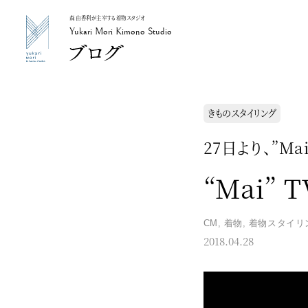
森 由香利が主宰する着物スタジオ
Yukari Mori Kimono Studio
Yukari Mori Kimono Studio
きものスタイリング
27日より、”M
“Mai”
CM
,
着物
,
着物スタイリ
2018.04.28