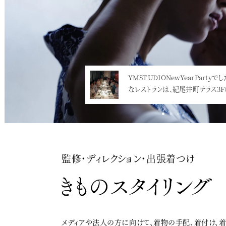
YMSTUDIONewYearPartyで
2020年も、毎年恒例の新年
なレストランは、紀尾井町テラス3F
ます。今年のテーマは、「好
る”インカン…<
盛…<
監修・ディレクション・出張着つけ
メディアや法人の方に向けて、着物の手配、着付け、