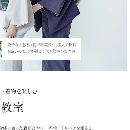
豪華なお振袖+袴で卒業式へ。美人で身長
小学校の卒業式での袴、増えていますね。
も高いので、大振袖がとても華やかな雰囲
震災直後にとても流行ったのですが、映画
気。…<
「…<
ぶ・着物を楽しむ
身体に合った着かたやコーディネートのコツを知るこ