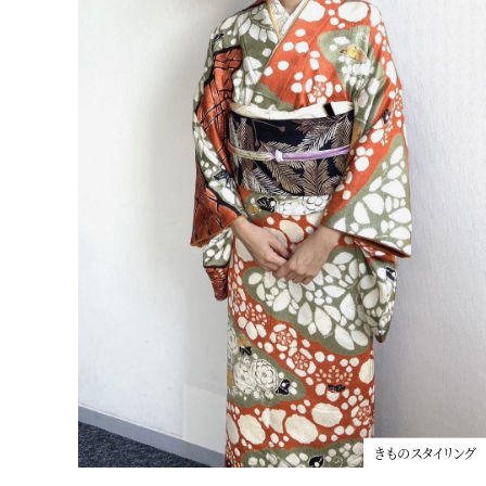
最上級の品と艶！和美人メイクが
公開
小田切ヒロさんのHIROBEAUTYCHANNELで着物メイク
きものスタイリング