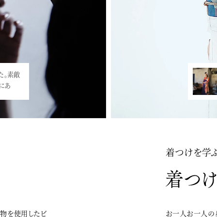
した。素敵
会を開催したし
にあ
きなだけ髪を
着つけを学
着物を使用したビ
お一人お一人の