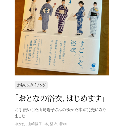
きものスタイリング
「おとなの浴衣、はじめます」
お手伝いした山崎陽子さんのゆかた本が発売になり
ました
ゆかた
,
山崎陽子
,
本
,
浴衣
,
着物