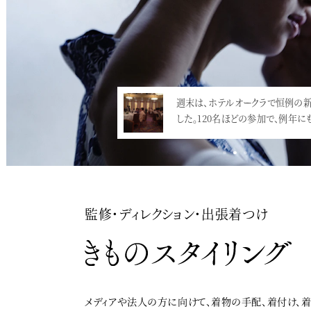
週末は、ホテルオークラで恒例の
「YMStudioNewYearPar
した。120名ほどの参加で、例年にも
せ」少々気が早いですが、新
…<
決まり…<
監修・ディレクション・出張着つけ
メディアや法人の方に向けて、着物の手配、着付け、