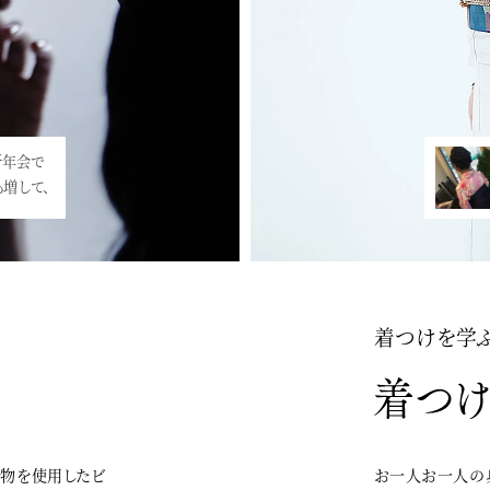
新年会で
ty2019のお知ら
増して、
年会の日時が
着つけを学
着物を使用したビ
お一人お一人の