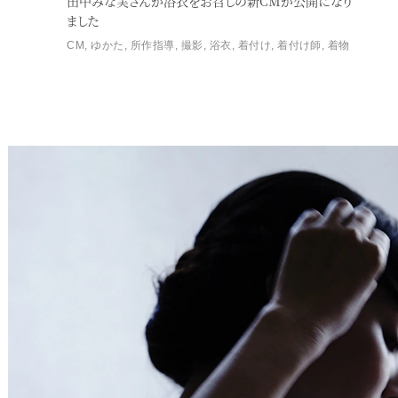
田中みな実さんが浴衣をお召しの新CMが公開になり
ました
CM
,
ゆかた
,
所作指導
,
撮影
,
浴衣
,
着付け
,
着付け師
,
着物
Service