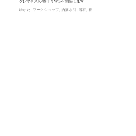
クレマチスの簪作りWSを開催します
ゆかた
,
ワークショップ
,
洒落水引
,
浴衣
,
簪