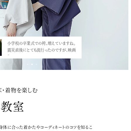
小学校の卒業式での袴、増えていますね。
学生のための社会人準備応援サイト「マイナ
震災直後にとても流行ったのですが、映画
ビフレッシャーズ」にて、取材頂き、卒業…<
「…<
ぶ・着物を楽しむ
身体に合った着かたやコーディネートのコツを知るこ