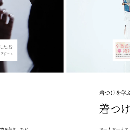
した。皆
敵です…<
着つけを学
着物を使用したビ
お一人お一人の