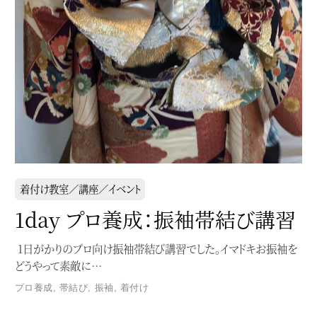
着付け教室／講座／イベント
1day プロ養成：振袖帯結び講習
1日がかりのプロ向け振袖帯結び講習でした。イマドキお振袖を
どうやって素敵に…
プロ養成
,
帯結び
,
振袖
,
着付け