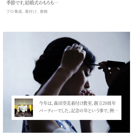
季節です。結婚式のもろも…
プロ養成
,
着付け
,
着物
Service
今年は、森田空美着付け教室、創立20周年
昨日立ち寄った紀尾井町テラスで、素敵なラ
パーティーでした。記念の年という事で、例…
ウンジを見つけましたので、こちらで2018…
<
<