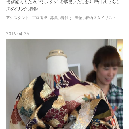
業務拡大のため、アシスタントを募集いたします。着付け、きもの
スタイリング、撮影…
アシスタント
,
プロ養成
,
募集
,
着付け
,
着物
,
着物スタイリスト
2016.04.26