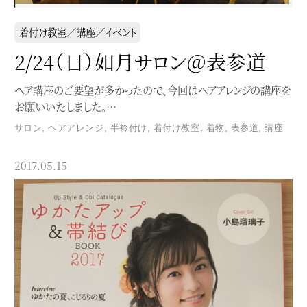
着付け教室／講座／イベント
2/24（日）如月サロン＠表参道
ヘア講座のご要望が多かったので、今回はヘアアレンジの講座を
お願いいたしました。…
サロン
,
ヘアアレンジ
,
半衿付け
,
着付け教室
,
着物
,
表参道
,
講座
2017.05.15