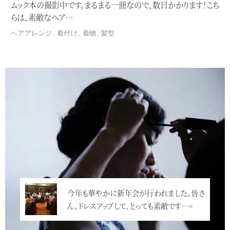
ムック本の撮影中です。まるまる一冊なので、数日かかります！こち
らは、素敵なヘア…
ヘアアレンジ
,
着付け
,
着物
,
髪型
Service
2020年も、毎年恒例の新年会を開催したし
ます。今年のテーマは、「好きなだけ髪を盛…
<