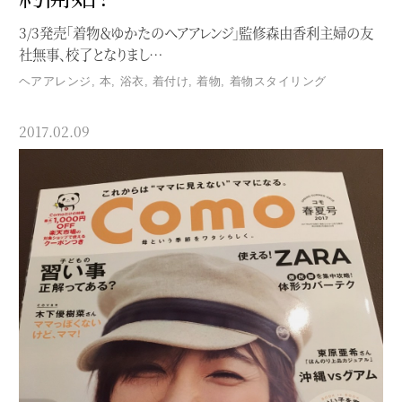
3/3発売「着物＆ゆかたのヘアアレンジ」監修森由香利主婦の友
社無事、校了となりまし…
ヘアアレンジ
,
本
,
浴衣
,
着付け
,
着物
,
着物スタイリング
2017.02.09