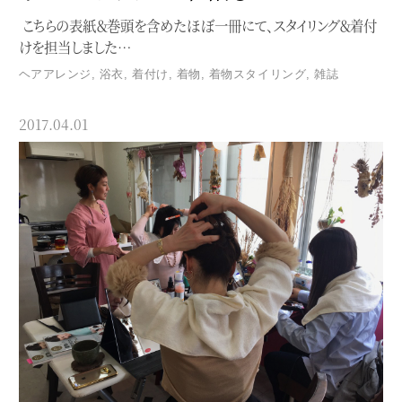
こちらの表紙＆巻頭を含めたほぼ一冊にて、スタイリング＆着付
けを担当しました…
ヘアアレンジ
,
浴衣
,
着付け
,
着物
,
着物スタイリング
,
雑誌
2017.04.01