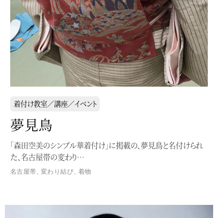
着付け教室／講座／イベント
夢見鳥
「森田空美のシンプル華着付け」に掲載の、夢見鳥と名付けられ
た、名古屋帯の変わり…
名古屋帯
,
変わり結び
,
着物
Service