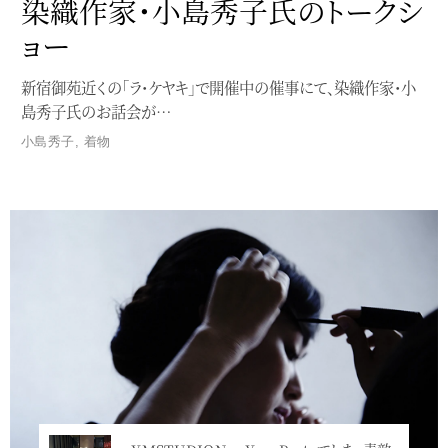
染織作家・小島秀子氏のトークシ
ョー
新宿御苑近くの「ラ・ケヤキ」で開催中の催事にて、染織作家・小
島秀子氏のお話会が…
小島秀子
,
着物
Service