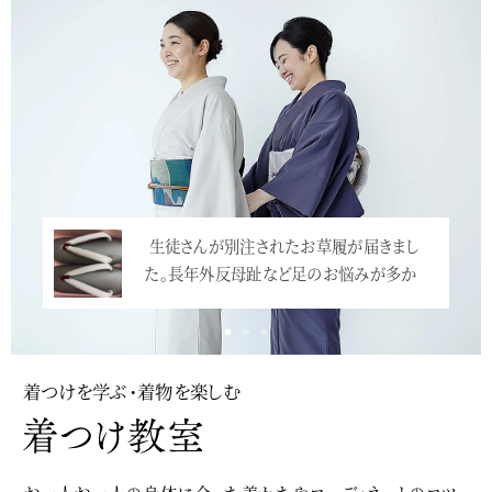
生徒さんが別注されたお草履が届きまし
小学校の卒業式での袴、増えていますね。震
た。長年外反母趾など足のお悩みが多か
災直後にとても流行ったのですが、映画「…
っ…<
<
着つけを学ぶ・着物を楽しむ