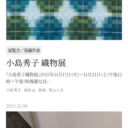
展覧会／染織作家
小島秀子 織物展
『小島秀子織物展』2015年11月17日（火）〜11月21日（土）午後12
時〜午後7時複雑な技…
小島秀子
,
展覧会
,
着物
,
青山八木
2013.11.08