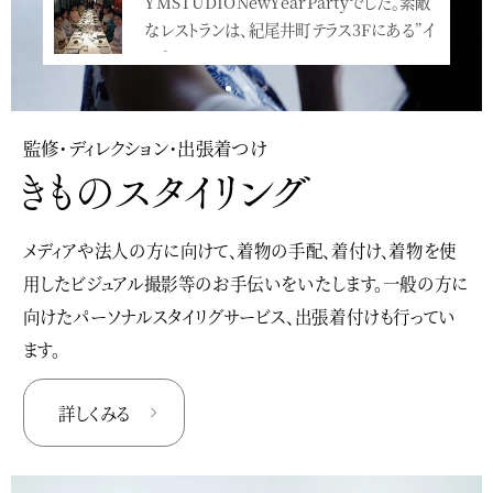
YMSTUDIONewYearPartyでした。素敵
2020年も、毎年恒例の新年会を開催したし
なレストランは、紀尾井町テラス3Fにある”イ
ます。今年のテーマは、「好きなだけ髪を盛…
ンカン…<
<
監修・ディレクション・出張着つけ
メディアや法人の方に向けて、着物の手配、着付け、着物を使
用したビジュアル撮影等のお手伝いをいたします。一般の方に
向けたパーソナルスタイリグサービス、出張着付けも行ってい
ます。
詳しくみる