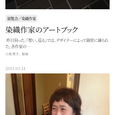
展覧会／染織作家
染織作家のアートブック
昨日伺った、『想い、巡る』では、デザイナーによって綿密に練られ
た、各作家の…
小島秀子
,
着物
2013.03.14