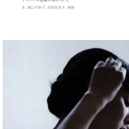
本
,
樋口可南子
,
清野恵里子
,
着物
Service