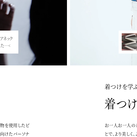
アネック
た…<
着つけを学
着物を使用したビ
お一人お一人の
に向けたパーソナ
とで、より美しく