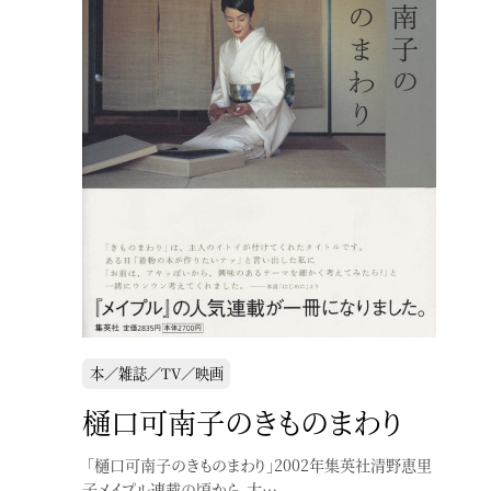
本／雑誌／TV／映画
樋口可南子のきものまわり
「樋口可南子のきものまわり」2002年集英社清野恵里
子メイプル連載の頃から、大…