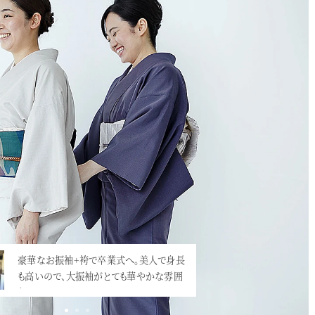
豪華なお振袖+袴で卒業式へ。美人で身長
も高いので、大振袖がとても華やかな雰囲
気。…<