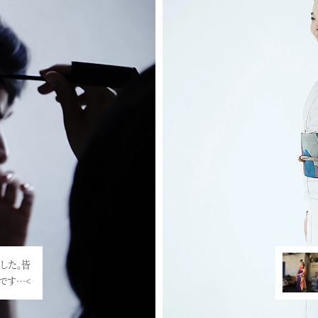
した。皆
敵です…<