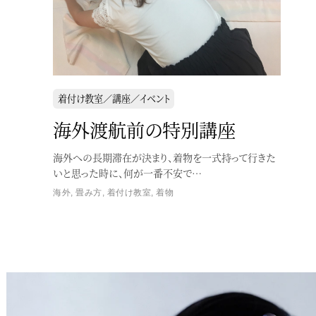
着付け教室／講座／イベント
海外渡航前の特別講座
海外への長期滞在が決まり、着物を一式持って行きた
いと思った時に、何が一番不安で…
海外
,
畳み方
,
着付け教室
,
着物
Service