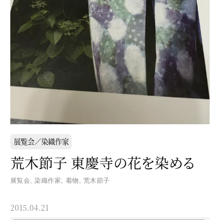
展覧会／染織作家
荒木節子 東慶寺の花を染める
展覧会
,
染織作家
,
着物
,
荒木節子
2015.04.21