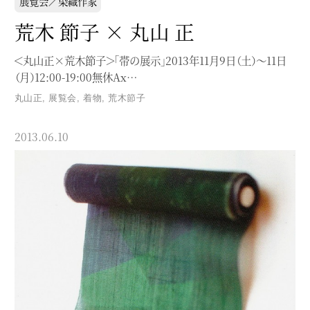
展覧会／染織作家
荒木 節子 × 丸山 正
＜丸山正×荒木節子＞「帯の展示」2013年11月9日（土）〜11日
（月）12:00-19:00無休Ax…
丸山正
,
展覧会
,
着物
,
荒木節子
2013.06.10