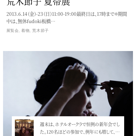
荒木節子 夏帯展
2013.6.14（金）-23（日）11:00-19:00最終日は、17時まで＊期間
中は、無休fudoki板橋…
展覧会
,
着物
,
荒木節子
Service
週末は、ホテルオークラで恒例の新年会でし
昨日立ち寄った紀尾井町テラスで、素敵なラ
た。120名ほどの参加で、例年にも増して、…
ウンジを見つけましたので、こちらで2018…