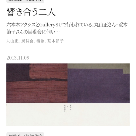
響き合う二人
六本木アクシスとGallerySUで行われている、丸山正さん+荒木
節子さんの展覧会に伺い…
丸山正
,
展覧会
,
着物
,
荒木節子
2013.11.09