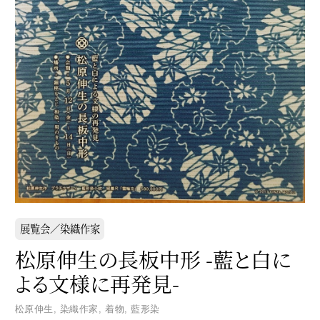
展覧会／染織作家
松原伸生の長板中形 -藍と白に
よる文様に再発見-
松原伸生
,
染織作家
,
着物
,
藍形染