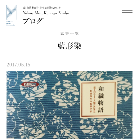
森 由香利が主宰する着物スタジオ
メニュー
Yukari Mori Kimono Studio
Yukari Mori Kimono Studio
藍形染
2017.05.15