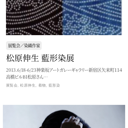
展覧会／染織作家
松原伸生 藍形染展
2013.6/18-6/23神楽坂アートガレーギャラリー新宿区矢来町１１４
高橋ビルB1松原さん…
展覧会
,
松原伸生
,
着物
,
藍形染
Service