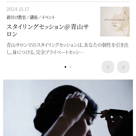
2023.05.22
2024.11.17
着付け教室／講座／イベント
着付け教室／講座／イベント
”浴衣にぴったり”洒落水引ワー
スタイリングセッション＠青山サ
クショップ
ロン
クレマチスの簪作りWSを開催します
青山サロンでのスタイリングセッションは、あなたの個性を引き出
し、身につける、完全プライベートセッシ…
Service