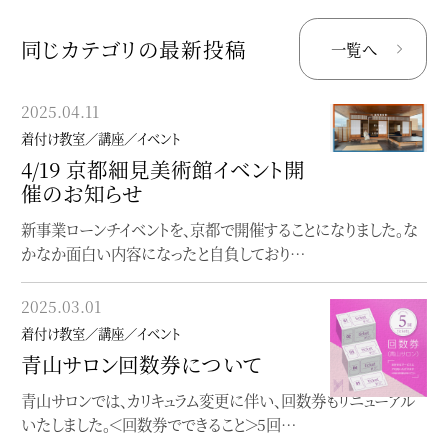
同じカテゴリの最新投稿
一覧へ
2025.04.11
2024.08.29
着付け教室／講座／イベント
着付け教室／講座／イベント
4/19 京都細見美術館イベント開
個性にふれる、着物の楽しみ方
催のお知らせ
入門
新事業ローンチイベントを、京都で開催することになりました。な
〜どこから始めて良いか分からない貴方へ〜【座学】個性にふれ
かなか面白い内容になったと自負しており…
る、着物の楽しみ方入門着付け（実技）を学…
2025.03.01
2023.06.19
着付け教室／講座／イベント
着付け教室／講座／イベント
青山サロン回数券について
オンラインレッスン
青山サロンでは、カリキュラム変更に伴い、回数券もリニューアル
オンラインで完結する着物着付け教室
いたしました。＜回数券でできること＞5回…