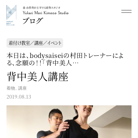
森 由香利が主宰する着物スタジオ
メニュー
Yukari Mori Kimono Studio
Yukari Mori Kimono Studio
着付け教室／講座／イベント
本日は、bodysaiseiの村田トレーナーによ
る、念願の！！「背中美人…
背中美人講座
着物
,
講座
2019.08.13